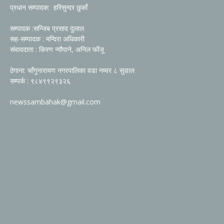
प्रधान सम्पादक: हरिसुन्दर छुकाँ
सम्पादक :सन्जिब प्रसाद दुलाल
सह-सम्पादक : मन्दिरा अधिकारी
संवाददाता : किरण न्यौपाने, अनिल फोँजू
ठेगाना: चाँगुनारायण नगरपालिका वडा नम्वर ८ सुडाल
सम्पर्क : ९८४९९२९३२६
newssambahak@gmail.com