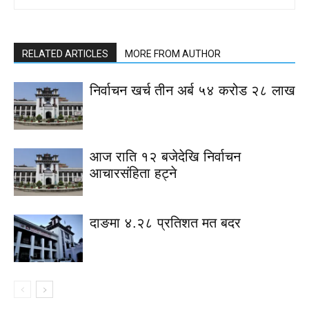
RELATED ARTICLES
MORE FROM AUTHOR
निर्वाचन खर्च तीन अर्ब ५४ करोड २८ लाख
आज राति १२ बजेदेखि निर्वाचन
आचारसंहिता हट्ने
दाङमा ४.२८ प्रतिशत मत बदर