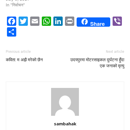
In "निर्वाचन"
Facebook
Twitter
Email
WhatsApp
LinkedIn
Print
V
Share
Share
Previous article
Next article
कविता: म अझै मरेको छैन
उदयपुरमा मोटरसाइकल दुर्घटना हुँदा
एक जनाको मृत्यु
sambahak