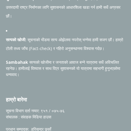
उत्तरदायी राष्ट्र निर्माणका लागि सुशासनको आधारशिला खडा गर्न हामी सधैं अग्रसर
छौं।
सत्यको खोजी:
सूचनाको भीडमा सत्य ओझेलमा नपरोस् भन्नेमा हामी सजग छौं। हाम्रो
टोली तथ्य जाँच (Fact-check) र गहिरो अनुसन्धानमा विश्वास गर्दछ।
Sambahak
सत्यको खोजीमा र जनताको आवाज बन्ने यात्रामा सधैं अविचलित
रहनेछ। हामीलाई विश्वास र साथ दिएर सुशासनको यो यात्रामा सहभागी हुनुभएकोमा
धन्यवाद।
हाम्रो बारेमा
सूचना विभाग दर्ता नम्वर: ९५१ / ०७५-७६
संचालक : संवाहक मिडिया हाउस
प्रधान सम्पादक: हरिसुन्दर छुकाँ