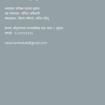
सम्पादक :सन्जिब प्रसाद दुलाल
सह-सम्पादक : मन्दिरा अधिकारी
संवाददाता : किरण न्यौपाने, अनिल फोँजू
ठेगाना: चाँगुनारायण नगरपालिका वडा नम्वर ८ सुडाल
सम्पर्क : ९८४९९२९३२६
newssambahak@gmail.com