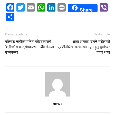
Facebook
Twitter
Email
WhatsApp
LinkedIn
Print
V
Share
Share
Previous article
Next article
वलिउड नायीका मनिषा कोइरालासंगै
आधा आकाश ढाक्ने महिलाको
‘श्रीगणेश मन्त्रोच्चारण’मा बेबिलोनका
प्रतिनिधित्व सरकारमा न्यून हुनु दुर्भाग्य :
पञ्चकन्या
गगन थापा
news