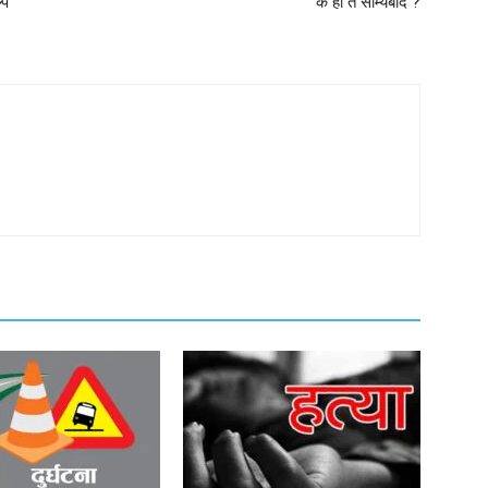
्प
के हो त साम्यबाद ?