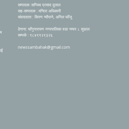
सम्पादक :सन्जिब प्रसाद दुलाल
सह-सम्पादक : मन्दिरा अधिकारी
संवाददाता : किरण न्यौपाने, अनिल फोँजू
ठेगाना: चाँगुनारायण नगरपालिका वडा नम्वर ८ सुडाल
रम
सम्पर्क : ९८४९९२९३२६
newssambahak@gmail.com
ाई