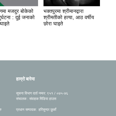
यणमा मजदुर बोकेको
भक्तपुरमा श्रीमानद्वारा
 दुर्घटना : दुई जनाको
श्रीमतीको हत्या, आठ वर्षीय
 घाइते
छोरा घाइते
हाम्रो बारेमा
सूचना विभाग दर्ता नम्वर: ९५१ / ०७५-७६
संचालक : संवाहक मिडिया हाउस
रु
प्रधान सम्पादक: हरिसुन्दर छुकाँ