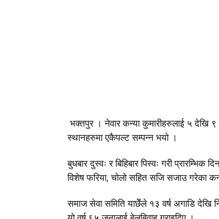
भक्तपुर । नेवार कन्या कुमारीहरुलाई ५ देखि ९ व
स्थानहरुमा एकैपल्ट सम्पन्न भयो ।
बुधबार दुस्वः र बिहिबार पिस्वः गरी प्रारम्भिक 
विशेष फरिया, चोलो सहित सजि सजाउ गरेका कन्य
समाज सेवा समिति याछेँले १३ वर्ष अगाडि देखि न
यो वर्ष ६५ जनालाई बेलबिवाह गराइदिए ।