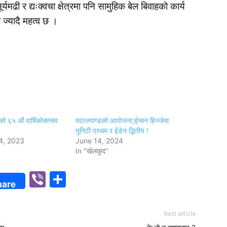
ूर्यमढी र द्यःक्वचा क्षेत्रमा पनि सामुहिक बेल बिवाहको कार्य
 ज्यादै महत्व छ ।
विको ६५ औं वार्षिकोसत्सव
मदरल्याण्डको आयोजना;ईप्सन हिज्जेमा
यूनिटी प्रथम र ईडेन द्धितीय !
4, 2023
June 14, 2024
In "खेलकुद"
p
n
Viber
Share
hare
Next article