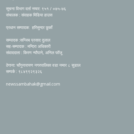
सूचना विभाग दर्ता नम्वर: ९५१ / ०७५-७६
संचालक : संवाहक मिडिया हाउस
प्रधान सम्पादक: हरिसुन्दर छुकाँ
सम्पादक :सन्जिब प्रसाद दुलाल
सह-सम्पादक : मन्दिरा अधिकारी
संवाददाता : किरण न्यौपाने, अनिल फोँजू
ठेगाना: चाँगुनारायण नगरपालिका वडा नम्वर ८ सुडाल
सम्पर्क : ९८४९९२९३२६
newssambahak@gmail.com