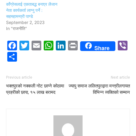
काँग्रेसलाई एकताबद्ध बनाएर लैजान
नेता कार्यकर्ता लाग्नु पर्ने :
सहमहामन्त्री पाण्डे
September 2, 2023
In "राजनीति"
Facebook
Twitter
Email
WhatsApp
LinkedIn
Print
V
Share
Share
Previous article
Next article
भक्तपुरको नक्कली नोट छाप्ने कोठामा
ज्यापु समाज ललितपुरद्वारा मन्त्रीलगायत
प्रहरीको छापा, १५ लाख बरामद
विभिन्न व्यक्तिको सम्मान