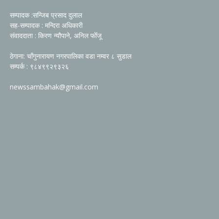
सम्पादक :सन्जिब प्रसाद दुलाल
सह-सम्पादक : मन्दिरा अधिकारी
संवाददाता : किरण न्यौपाने, अनिल फोँजू
ठेगाना: चाँगुनारायण नगरपालिका वडा नम्वर ८ सुडाल
सम्पर्क : ९८४९९२९३२६
newssambahak@gmail.com