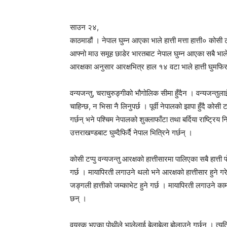
साउन २४,
काठमाडौं । नेपाल घुम्न आएका भाले हात्ती मत्ता हात्ती० कोसी 
आफ्नो माउ समूह छाडेर भारतबाट नेपाल घुम्न आएका सबै भाले हा
आरक्षका अनुसार आरक्षभित्र हाल १४ वटा भाले हात्ती घुमफिर ग
वन्यजन्तु, चराचुरुङ्गीको भौगोलिक सीमा हुँदैन । वन्यजन्तुलाई व
चाहिन्छ, न भिसा नै लिनुपर्छ । पूर्वी नेपालको झापा हुँदै कोसी ट
गर्छन् भने पश्चिम नेपालको शुक्लाफाँटा तथा बर्दिया राष्ट्रि
उत्तराखण्डबाट घुम्दैफिर्दै नेपाल भित्रिने गर्छन् ।
कोसी टप्पु वन्यजन्तु आरक्षको हात्तीसारमा पालिएका सबै हात्ती 
गर्छ । मायापिरती लगाउने थलो भने आरक्षको हात्तीसार हुने गर
जङ्गली हात्तीको जम्काभेट हुने गर्छ । मायापिरती लगाउने का
छन् ।
वयस्क भएका पोथीले भालेलाई बेलाबेला बोलाउने गर्छन् । त्यत