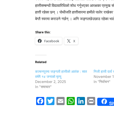
हात्तीसम्बन्धी विद्यावारिधिको शोध गर्नुभएका आरक्षका प्रम
हात्ती रहेका छन् । पोथीजति हात्तीसारमा हामीले पालेर राखेका छौ
बेग्लै स्वरमा कराउने गर्छन् । अनि जङ्गलछेउछाउ रहेका भा
Share this:
Facebook
X
Related
कञ्चनपुरमा जङ्गली हात्तीको आतंक : सात
निजी हात्ती दर्ता सु
वर्षमै १४ जनाको मृत्यु
November 1
December 2, 2025
In "निर्वाचन"
In "समाचार"
Facebook
Twitter
Email
WhatsAp
LinkedI
Print
S