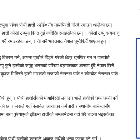
टप्पुमा रहेका पोथी हात्ती ९ढोई०सँग मायापिरती गाँस्दै रमाउन थालेका छन् ।
त्ती कोसी टप्पुमा विगत दुई वर्षदेखि रमाइरहेका छन् । कोसी टप्पु वन्यजन्तु
र्दै रमाइरहेका छन् । ती सबै भारतबाट नेपाल घुम्दैफिर्दै आएका हुन् ।
िचरण गर्न, आफ्ना पुर्खाले हिँड्ने गरेको क्षेत्र घुमफिर गर्न न पासपोर्ट
प्पु पुग्ने हात्तीको समूह भारतको पश्चिम बङ्गालबाट आसाम हुँदै नेपाल छिर्ने
य निकुञ्ज भित्रिने हात्ती भारतको राजाजी नेसनल पार्क र कोरबोट नेसनल पार्क
पोथी हुन् । पोथी हात्तीसँगको मायापिरती लगाउन भाले हात्तीको घम्साघम्सी पर्ने
ेको छ । जसले गर्दा बेलाबेला आरक्षका कर्मचारी र स्थानीय बासिन्दासँग
ममा बाधा पु¥याएको झोँकमा हात्तीको जम्काभेटमा गर्दा धेरै घटना भइसकेका
िबेला पोथी हात्तीको कराउने आवाज सधैँको भन्दा फरक हुने गर्छ ।