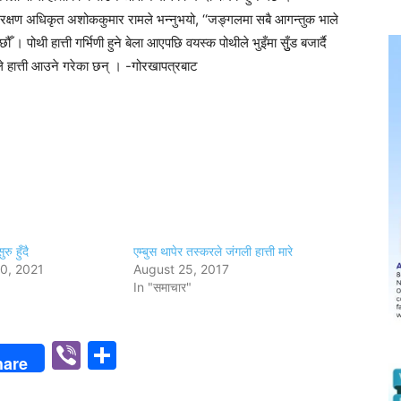
ुख संरक्षण अधिकृत अशोककुमार रामले भन्नुभयो, ‘‘जङ्गलमा सबै आगन्तुक भाले
ँ । पोथी हात्ती गर्भिणी हुने बेला आएपछि वयस्क पोथीले भुइँमा सुुँड बजार्दै
ले हात्ती आउने गरेका छन् । -गोरखापत्रबाट
रु हुँदै
एम्बुस थापेर तस्करले जंगली हात्ती मारे
0, 2021
August 25, 2017
In "समाचार"
p
n
Viber
Share
hare