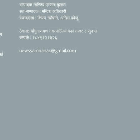
सम्पादक :सन्जिब प्रसाद दुलाल
सह-सम्पादक : मन्दिरा अधिकारी
संवाददाता : किरण न्यौपाने, अनिल फोँजू
ठेगाना: चाँगुनारायण नगरपालिका वडा नम्वर ८ सुडाल
रम
सम्पर्क : ९८४९९२९३२६
newssambahak@gmail.com
ाई