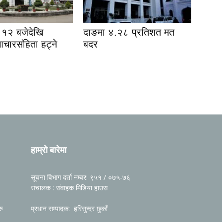
१२ बजेदेखि
दाङमा ४.२८ प्रतिशत मत
आचारसंहिता हट्ने
बदर
हाम्रो बारेमा
सूचना विभाग दर्ता नम्वर: ९५१ / ०७५-७६
संचालक : संवाहक मिडिया हाउस
रु
प्रधान सम्पादक: हरिसुन्दर छुकाँ