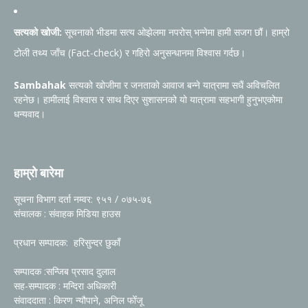
सत्यको खोजी:
सूचनाको भीडमा सत्य ओझेलमा नपरोस् भन्नेमा हामी सजग छौं। हाम्रो
टोली तथ्य जाँच (Fact-check) र गहिरो अनुसन्धानमा विश्वास गर्दछ।
Sambahak
सत्यको खोजीमा र जनताको आवाज बन्ने यात्रामा सधैं अविचलित
रहनेछ। हामीलाई विश्वास र साथ दिएर सुशासनको यो यात्रामा सहभागी हुनुभएकोमा
धन्यवाद।
हाम्रो बारेमा
सूचना विभाग दर्ता नम्वर: ९५१ / ०७५-७६
संचालक : संवाहक मिडिया हाउस
प्रधान सम्पादक: हरिसुन्दर छुकाँ
सम्पादक :सन्जिब प्रसाद दुलाल
सह-सम्पादक : मन्दिरा अधिकारी
संवाददाता : किरण न्यौपाने, अनिल फोँजू