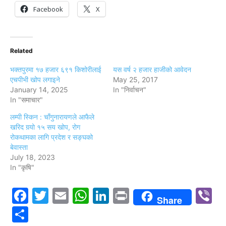
Facebook
X
Related
भक्तपुरमा १७ हजार ६९१ किशोरीलाई
यस वर्ष २ हजार हाजीको आवेदन
एचपीभी खोप लगाइने
May 25, 2017
January 14, 2025
In "निर्वाचन"
In "समाचार"
लम्पी स्किन : चाँगुनारायणले आफैले
खरिद गर्‍यो १५ सय खोप, रोग
रोकथामका लागि प्रदेश र सङ्घको
बेवास्ता
July 18, 2023
In "कृषि"
Facebook
Twitter
Email
WhatsApp
LinkedIn
Print
V
Share
Share