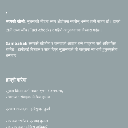
सत्यको खोजी:
सूचनाको भीडमा सत्य ओझेलमा नपरोस् भन्नेमा हामी सजग छौं। हाम्रो
टोली तथ्य जाँच (Fact-check) र गहिरो अनुसन्धानमा विश्वास गर्दछ।
Sambahak
सत्यको खोजीमा र जनताको आवाज बन्ने यात्रामा सधैं अविचलित
रहनेछ। हामीलाई विश्वास र साथ दिएर सुशासनको यो यात्रामा सहभागी हुनुभएकोमा
धन्यवाद।
हाम्रो बारेमा
सूचना विभाग दर्ता नम्वर: ९५१ / ०७५-७६
संचालक : संवाहक मिडिया हाउस
प्रधान सम्पादक: हरिसुन्दर छुकाँ
सम्पादक :सन्जिब प्रसाद दुलाल
सह-सम्पादक : मन्दिरा अधिकारी