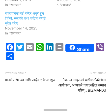
In "समाचार"
In "समाचार"
बज्रयोगिनी माई मन्दिर अधुरो हुन
दिदैंनौं, संस्कृति तथा पर्यटन मन्त्री
सुरेश श्रेष्ठ
November 14, 2025
In "समाचार"
Facebook
Twitter
Email
WhatsApp
LinkedIn
Print
V
Share
Share
Previous article
Next article
मानवीय सेवाका लागि साझेदार बैठक शुरु
नेशनल लाइफको अभिकर्ताको भेला
आयोजना, अध्यक्षले नगदसहित सम्मान्
गरिन् :: BIZMANDU