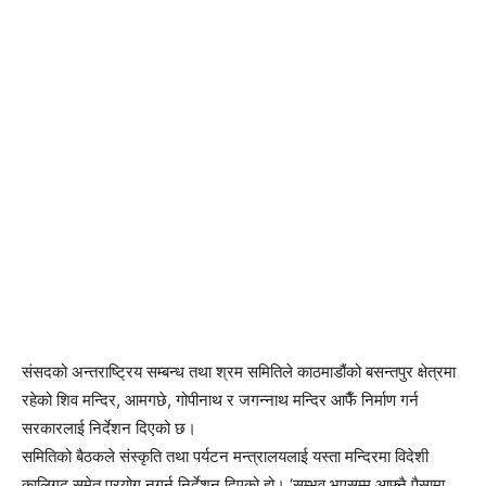
संसदको अन्तराष्ट्रिय सम्बन्ध तथा श्रम समितिले काठमाडौंको बसन्तपुर क्षेत्रमा
रहेको शिव मन्दिर, आमगछे, गोपीनाथ र जगन्नाथ मन्दिर आफैँ निर्माण गर्न
सरकारलाई निर्देशन दिएको छ।
समितिको बैठकले संस्कृति तथा पर्यटन मन्त्रालयलाई यस्ता मन्दिरमा विदेशी
कालिगढ समेत प्रयोग नगर्न निर्देशन दिएको हो। ‘सम्भव भएसम्म आफ्नै पैसामा