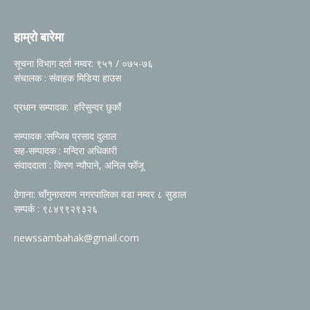
हाम्रो बारेमा
सूचना विभाग दर्ता नम्वर: ९५१ / ०७५-७६
संचालक : संवाहक मिडिया हाउस
प्रधान सम्पादक: हरिसुन्दर छुकाँ
सम्पादक :सन्जिब प्रसाद दुलाल
सह-सम्पादक : मन्दिरा अधिकारी
संवाददाता : किरण न्यौपाने, अनिल फोँजू
ठेगाना: चाँगुनारायण नगरपालिका वडा नम्वर ८ सुडाल
सम्पर्क : ९८४९९२९३२६
newssambahak@gmail.com