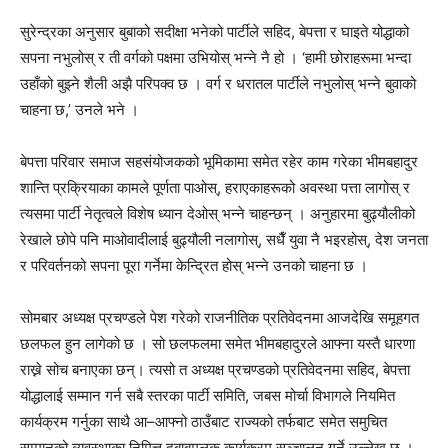
सुरेन्द्रका अनुसार बुबाको सदीक्षा भनेको पार्टीले सहिद, बेपत्ता र घाइते योद्धाको
सपना नभुलोस् र ती वर्गको पक्षमा उभियोस् भन्ने नै हो । ‘हामी छोराहरूमा भन्दा
उहाँको बुझ्ने शैली अझै परिपक्व छ । वर्ग र धरातल पार्टीले नभुलोस् भन्ने बुवाको
चाहना छ,’ उनले भने ।
बेपत्ता परिवार समाज सहसंयोजकको भूमिकामा समेत रहेर काम गरेका भीमबहादुर
शान्ति प्रक्रियाका कामले पूर्णता पाओस्, हराएकाहरूको अवस्था पत्ता लागोस् र
त्यसमा पार्टी नेतृत्वले विशेष ध्यान देओस् भन्ने चाहन्छन् । अनुहारमा बुढ्यौलीको
रेखाले छोपे पनि माओवादीलाई बुढ्यौली नलागोस्, सधैँ युवा नै भइरहोस्, देश जनता
र परिवर्तनको सपना पूरा गर्नेमा केन्द्रित होस् भन्ने उनको चाहना छ ।
सोमबार अध्यक्ष प्रचण्डले पेश गरेको राजनीतिक प्रतिवेदनमा आजदेखि समूहगत
छलफल हुन लागेको छ । सो छलफलमा समेत भीमबहादुरले आफ्ना यस्तै धारणा
राख्ने सोच बनाएका छन्। त्यसो त अध्यक्ष प्रचण्डको प्रतिवेदनमा सहिद, बेपत्ता
योद्धालाई सम्मान गर्न सबै स्तरका पार्टी समिति, जबस मोर्चा विभागले नियमित
कार्यक्रम गर्नुका साथै आ–आफ्नो ठाउँबाट राज्यको तर्फबाट समेत समुचित
सम्मानको व्यवस्थाका निमित्त दबाबमूलक कार्यक्रम सञ्चालन गर्ने उल्लेख छ ।