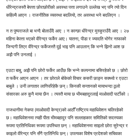
धीरेन्द्रजस्तै बेपत्ता छोराछोरीको अवस्था पत्ता लगाउने उल्लेख भए पनि त्यो दिन
कहिल्यै आएन । राजनीतिक व्यवस्था बदलियो, तर अवस्था भने बदलिएन ।
न त पुष्पराजले बा भन्दै बोलाउँदै आए । न कान्छा धीरेन्द्र मुस्कुराउँदै आए । २७
महिना बेपत्ता भएको वीरेन्द्र फर्केर आए। यातना, पीडा र ज्यादति भोगेर नाफाको
जिन्दगी लिएर वीरेन्द्र फर्केजस्तै दुई भाइ पनि आउलान् कि भन्ने झिनो आश छ
अझै पनि उनलाई ।
एउटा बाबु, अझै पनि छोरो फर्केर आउँछ कि भन्ने कल्पनामा बसिरहेको छ । छोरो
त फर्केर आएन आएन । तर छोराले बोकेको विचार कसरी छाड्न सक्थ्यो र एउटा
बाबुले । उनी लगातार लागिपरिहेकै छन्। किनकी सन्तानको मायाभन्दा ठूलो
संसारका अरु कुनै माया छैन । त्यस्तै माया छ भीमबहादुरलाई माओवादी पार्टीको ।
राजधानीमा नेकपा (माओवादी केन्द्र)को आठौँ राष्ट्रिय महाधिवेशन चलिरहेको
छ। महाधिवेशनमा त्यही पीता भीमबहादुर पनि सल्लाहकार समितिको सदस्यका
रूपमा प्रतिनिधिका रूपमा उपस्थित छन् । महाधिवेशनमा साइलो छोरा सुरेन्द्र र
काइलो वीरेन्द्र पनि सँगै प्रतिनिधि छन्। उपत्यका विशेष प्रदेशको सचिवका