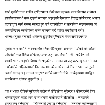
यस्तै प्रतिवेदनमा शान्ति प्रक्रियाका बाँकी काम मुख्यतः सत्य निरुपण र बेपत्ता
छानबिनसम्बन्धी काम टुङ्गो लगाउन भइरहेको ढिलाइका विरुद्ध सबैतिरबाट आवाज
उठाउनुका साथै यसमा सहमत हुने सबै राजनीतिक र सामाजिक सङ्घसंस्था एवं
अन्तर्राष्ट्रिय सहयोगीसँग समेत सहकार्य गर्दै शान्ति सम्झौताको मर्म र
भावनाअनुसार यसलाई अविलम्ब टुङ्गोमा पु¥याउने विषय समेटिएको छ।
प्रदेश नं १ कमिटी सदस्यसमेत रहेका वीरेन्द्रका अनुसार माओवादीको काँधमा
अहिलेको राजनीतिक कोर्षलाई फरक ढङ्गबाट लैजाने गरी महाधिवेशनले
कार्यदिशा तय गर्नुपर्ने जिम्मेवारी आएको छ। समाजको सङ्कटलाई हल गर्न अब
माओवादीले अहिलेसम्मको निरन्तरतामा ब्रेक गरेर नयाँ निरन्तरतामा जानुपर्ने
उनको भनाइ छ। उनका अनुसार पार्टीले ल्याउने नीति–कार्यक्रममा समृद्धि र
स्थायित्वको एजेण्डा हुनुपर्ने छ ।
दाइ र भाइले रोजेको मुक्तिको बाटोमा नै हिँडिरहेका सुरेन्द्र र वीरेन्द्रसँगै पिता
भीमबहादुरको एउटै आश छ माओवादी माओवादी नै रहिरहोस् । जनताको
अग्रदस्ता बनिरहोस् । परिवर्तनको एजेण्डा बनिरहोस् । जनताको जीवनस्तरमा