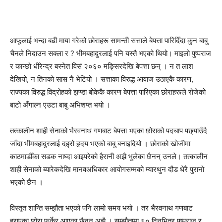
आफूलाई भन्दा बढी माया गरेको छोराहरू सामन्ती सत्ताले बेपत्ता पारिदिँदा कुन बाबु
चैनले निदाउन सक्ला र ? भीमबहादुरलाई पनि यस्तै भएको थियो। माइलो पुष्पराज
र कान्छो धीरेन्द्र बस्नेत विसं २०६० मङ्सिरदेखि बेपत्ता छन् । न त लाश
देखियो, न तिनको सास नै भेटियो । सत्ताका विरुद्ध आवाज उठाएकै कारण,
राज्यका विरुद्ध विद्रोहको झण्डा बोकेकै कारण बेपत्ता पारिएका छोराहरूले रोजेको
बाटो अँगाल्न एउटा बाबु अभिशप्त भयो ।
तत्कालीन शाही सेनाको भैरवनाथ गणबाट बेपत्ता भएका छोराको पदचाप पछ्याउँदै
जाँदा भीमबहादुरलाई दह्रो हृदय भएको बाबु बनाइदियो । छोराको खोजीमा
काठमाडौँका सडक नाघ्दा आइपरेको हैरानी अझै भुलेका छैनन् उनले। तत्कालीन
शाही सेनाको ब्यारेकदेखि मानवअधिकार आयोगसम्मको म्यारथुन दौड धेरै पुरानो
भएको छैन ।
विस्तृत शान्ति सम्झौता भएको पनि लामो समय भयो । तर भैरवनाथ गणबाट
हराएका छोरा फर्केर आएका छैनन् अझै । सम्झौतामा ६० दिनभित्र पुष्पराज र