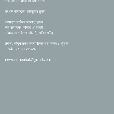
संचालक : संवाहक मिडिया हाउस
प्रधान सम्पादक: हरिसुन्दर छुकाँ
सम्पादक :सन्जिब प्रसाद दुलाल
सह-सम्पादक : मन्दिरा अधिकारी
संवाददाता : किरण न्यौपाने, अनिल फोँजू
ठेगाना: चाँगुनारायण नगरपालिका वडा नम्वर ८ सुडाल
सम्पर्क : ९८४९९२९३२६
newssambahak@gmail.com