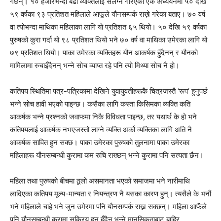
गर्छन्। १० हजारभन्दा बढी व्यक्तिलाई संलग्न गरिएको एक अध्ययनमा ५० देखि
५९ वर्षका ९३ प्रतिशत महिलाले आफूले यौनसम्पर्क राख्ने गरेका बताए। ७० वर्ष
वा त्योभन्दा माथिका महिलाका लागि यो प्रतिशत ६५ थियो। ५० देखि ५९ वर्षका
पुरुषको कुरा गर्दा यो ९८ प्रतिशत थियो भने ७० वर्ष वा माथिका उमेरका लागि यो
७९ प्रतिशत थियो। पाका उमेरका व्यक्तिहरू यौन आकर्षक हुँदैनन् र यौनको
मामिलामा रुचाइँदैनन् भन्ने सोच व्याप्त रहे पनि त्यो मिथ्या सोच नै हो।
कतिपय स्थितिमा पत्र-पत्रिकामा देखिने युवायुवतीहरूकै चित्रजस्तै ‘रूप’ हुनुपर्छ
भन्ने सोच हावी भएको पाइन्छ। कसैका लागि कस्ता किसिमका व्यक्ति कति
आकर्षक भन्ने प्रश्नको जवाफमा निकै विविधता पाइन्छ, तर यथार्थ के हो भने
कतिपयलाई आकर्षक नभएजस्तो लाग्ने व्यक्ति अर्को व्यक्तिका लागि अति नै
आकर्षक सावित हुन सक्छ। पाका उमेरका पुरुषको तुलनामा पाका उमेरका
महिलाहरू यौनसम्बन्धी कुरामा कम रुचि राख्छन् भन्ने कुरामा पनि सत्यता छैन।
महिला तथा पुरुषको बीचमा ठूलो असमानता भएको समाजमा भने नारीमाथि
लादिएका कतिपय मूल्य-मान्यता र नियन्त्रण नै यसका कारण हुन्। त्यसैले के भनौं
भने महिलाले चाहे भने जुन उमेरमा पनि यौनसम्पर्क राख्न सक्छन्। महिला आफैंले
पनि यौनसम्बन्धी कुरामा सक्रिय हुनु हुँदैन भन्ने मानसिकताबाट बाहिर