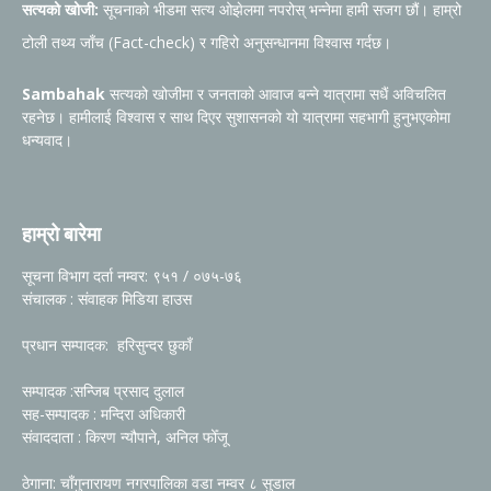
सत्यको खोजी:
सूचनाको भीडमा सत्य ओझेलमा नपरोस् भन्नेमा हामी सजग छौं। हाम्रो
टोली तथ्य जाँच (Fact-check) र गहिरो अनुसन्धानमा विश्वास गर्दछ।
Sambahak
सत्यको खोजीमा र जनताको आवाज बन्ने यात्रामा सधैं अविचलित
रहनेछ। हामीलाई विश्वास र साथ दिएर सुशासनको यो यात्रामा सहभागी हुनुभएकोमा
धन्यवाद।
हाम्रो बारेमा
सूचना विभाग दर्ता नम्वर: ९५१ / ०७५-७६
संचालक : संवाहक मिडिया हाउस
प्रधान सम्पादक: हरिसुन्दर छुकाँ
सम्पादक :सन्जिब प्रसाद दुलाल
सह-सम्पादक : मन्दिरा अधिकारी
संवाददाता : किरण न्यौपाने, अनिल फोँजू
ठेगाना: चाँगुनारायण नगरपालिका वडा नम्वर ८ सुडाल