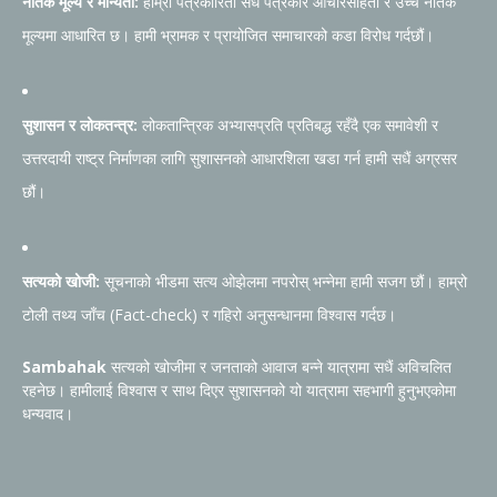
नैतिक मूल्य र मान्यता:
हाम्रो पत्रकारिता सधैं पत्रकार आचारसंहिता र उच्च नैतिक
मूल्यमा आधारित छ। हामी भ्रामक र प्रायोजित समाचारको कडा विरोध गर्दछौं।
सुशासन र लोकतन्त्र:
लोकतान्त्रिक अभ्यासप्रति प्रतिबद्ध रहँदै एक समावेशी र
उत्तरदायी राष्ट्र निर्माणका लागि सुशासनको आधारशिला खडा गर्न हामी सधैं अग्रसर
छौं।
सत्यको खोजी:
सूचनाको भीडमा सत्य ओझेलमा नपरोस् भन्नेमा हामी सजग छौं। हाम्रो
टोली तथ्य जाँच (Fact-check) र गहिरो अनुसन्धानमा विश्वास गर्दछ।
Sambahak
सत्यको खोजीमा र जनताको आवाज बन्ने यात्रामा सधैं अविचलित
रहनेछ। हामीलाई विश्वास र साथ दिएर सुशासनको यो यात्रामा सहभागी हुनुभएकोमा
धन्यवाद।