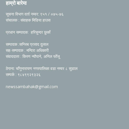
हाम्रो बारेमा
सूचना विभाग दर्ता नम्वर: ९५१ / ०७५-७६
संचालक : संवाहक मिडिया हाउस
प्रधान सम्पादक: हरिसुन्दर छुकाँ
सम्पादक :सन्जिब प्रसाद दुलाल
सह-सम्पादक : मन्दिरा अधिकारी
संवाददाता : किरण न्यौपाने, अनिल फोँजू
ठेगाना: चाँगुनारायण नगरपालिका वडा नम्वर ८ सुडाल
सम्पर्क : ९८४९९२९३२६
newssambahak@gmail.com