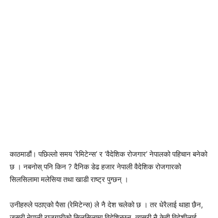
काठमाडौं। पछिल्लो समय ‘रेमिटेन्स’ र ‘वैदेशिक रोजगार’ नेपालको पहिचान बनेको
छ । नबनोस् पनि किन ? दैनिक डेढ हजार नेपाली वैदेशिक रोजगारको
सिलसिलामा मलेसिया तथा खाडी राष्ट्र पुग्छन् ।
उनीहरुले पठाएको पैसा (रेमिटेन्स) ले नै देश चलेको छ । तर धेरैलाई थाहा छैन,
जसरी नेपाली राजगारीको सिलसिलामा विदेशिन्छन्, त्यसरी नै केही विदेशीलाई