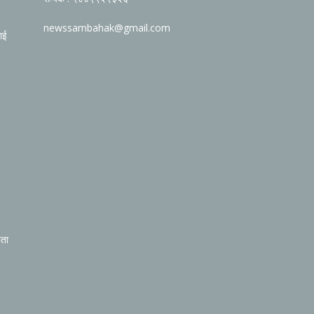
newssambahak@gmail.com
ाई
िता