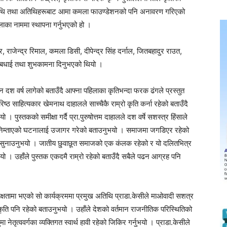
तिथि तथा अतिथिहरूबाट आमा कमला फाउण्डेशनको पनि अनावरण गरिएको
का नाममा स्थापना गर्नुभएको हो ।
 राजेन्द्र रिमाल, कमला डिसी, दीपेन्द्र सिंह दर्नाल, जितबहादुर राउत,
ाई बधाई तथा शुभकामना दिनुभएको थियो ।
श वर्ष लागेको बताउँदै आफ्ना पहिलाका कृतिभन्दा फरक ढंगले प्रस्तुत
ठ साहित्यकार खेमनाथ दाहालले साच्चैकै राम्रो कृति कर्ना रहेको बताउँदै
 पुस्तकको समीक्षा गर्दै प्रा.पुरुषोत्तम दाहालले दश वर्षे सशस्त्र हिंसाले
ा निम्ताएको घटनालाई उजागर गरेको बताउनुभयो । समाजमा जगडिएर रहेको
े सुनाउनुभयो । जातीय छु्वाछूत समाजको एक कंलक रहेको र यो दलितभित्र
भयो । उहाँले पुस्तक एकदमै राम्रो रहेको बताउँदै सबैले पढन आग्रह पनि
यक्षतामा भएको सो कार्यक्रममा प्रमुख अतिथि प्राडा.केसीले माओवादी सशत्र
ो कृति पनि रहेको बताउनुभयो । उहाँले देशको वर्तमान राजनीतिक परिस्थितिको
 नेतृत्ववर्गका व्यक्तिगत स्वार्थ हावी रहेको जिकिर गर्नुभयो । प्राडा.केसीले