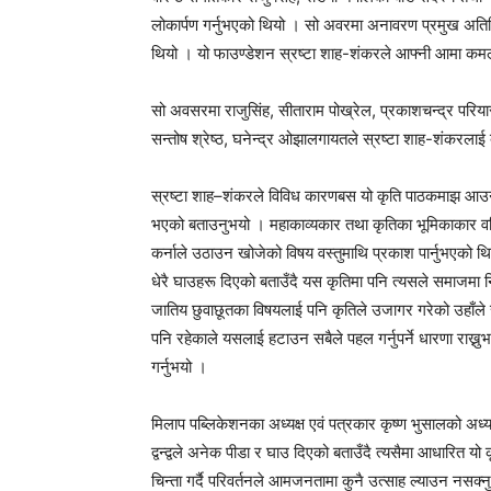
लोकार्पण गर्नुभएको थियो । सो अवरमा अनावरण प्रमुख अ
थियो । यो फाउण्डेशन स्रष्टा शाह-शंकरले आफ्नी आमा कमला
सो अवसरमा राजुसिंह, सीताराम पोख्रेल, प्रकाशचन्द्र परियार,
सन्तोष श्रेष्ठ, घनेन्द्र ओझालगायतले स्रष्टा शाह-शंकरल
स्रष्टा शाह–शंकरले विविध कारणबस यो कृति पाठकमाझ आउन द
भएको बताउनुभयो । महाकाव्यकार तथा कृतिका भूमिकाकार वरिष्
कर्नाले उठाउन खोजेको विषय वस्तुमाथि प्रकाश पार्नुभएको थियो ।
धेरै घाउहरू दिएको बताउँदै यस कृतिमा पनि त्यसले समाजम
जातिय छुवाछूतका विषयलाई पनि कृतिले उजागर गरेको उहाँल
पनि रहेकाले यसलाई हटाउन सबैले पहल गर्नुपर्ने धारणा राख्नु
गर्नुभयो ।
मिलाप पब्लिकेशनका अध्यक्ष एवं पत्रकार कृष्ण भुसालको अध्
द्वन्द्वले अनेक पीडा र घाउ दिएको बताउँदै त्यसैमा आधारित य
चिन्ता गर्दै परिवर्तनले आमजनतामा कुनै उत्साह ल्याउन नसक्नुमा