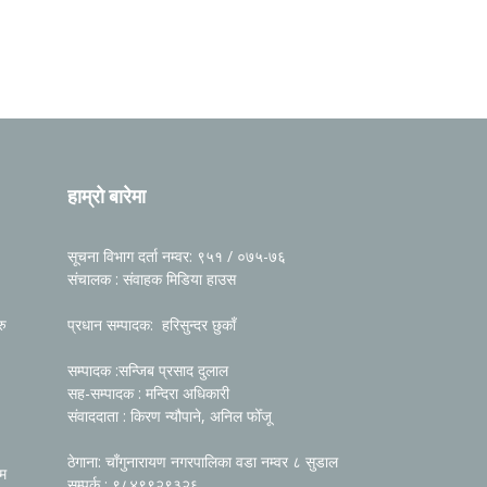
हाम्रो बारेमा
सूचना विभाग दर्ता नम्वर: ९५१ / ०७५-७६
संचालक : संवाहक मिडिया हाउस
रु
प्रधान सम्पादक: हरिसुन्दर छुकाँ
सम्पादक :सन्जिब प्रसाद दुलाल
सह-सम्पादक : मन्दिरा अधिकारी
संवाददाता : किरण न्यौपाने, अनिल फोँजू
ठेगाना: चाँगुनारायण नगरपालिका वडा नम्वर ८ सुडाल
रम
सम्पर्क : ९८४९९२९३२६