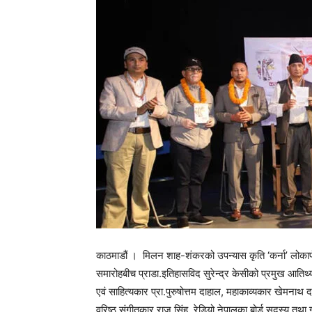
काठमाडौं । मिलन शाह-शंकरको उपन्यास कृति ‘कर्ना’ लोकार
समारोहबीच प्राडा.इतिहासविद सुरेन्द्र केसीको प्रमुख आतिथ
एवं साहित्यकार प्रा.पुरुषोत्तम दाहाल, महाकाव्यकार खेम
वरिष्ठ संगीतकार राजु सिंह, रेडियो नेपालका बोर्ड सदस्य त