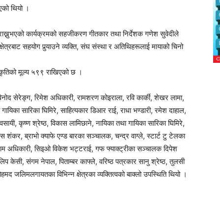
एको थियो ।
 राख्नुभएको कार्यक्रमको सहजीकरण गीतकार तथा निर्देशक गणेश सुवेदीले
ेत्रबाट सहयोग पुर्‍याउने व्यक्ति, संघ संस्था र अतिथिहरूलाई मायाको चिनो
 कृतिको मूल्य ५९९ राखिएको छ ।
विनोद सेरेङ्ग, रिमेश अधिकारी, रामशरण कोइराला, रवि कार्की, शेखर लामा,
ायिका सारिका घिमिरे, साहित्यकार डिआर राई, राधा भण्डारी, रमेश दाहाल,
व्यवसायी, कृष्ण श्रेष्ठ, विकास लामिछाने, नायिका तथा गायिका सारिका घिमिरे,
 शंकर, ब्राभो क्याफे एण्ड बारका सञ्चालक, चन्द्र वाग्ले, स्टार्ट टु टेलका
म अधिकारी, सिइओ विकेश भट्टराई, गफ फ्याक्ट्रीका सञ्चालक दिपेश
िप केसी, संगम नेपाल, पिताम्बर काफ्ले, वरिष्ठ पत्रकार सानु श्रेष्ठ, तुलसी
 मोहमद जलिमलगायतका विभिन्न क्षेत्रका व्यक्तित्वको बाक्लो उपस्थिति थियो ।