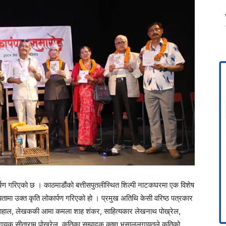
्पण गरिएको छ । काठमाडौंको बत्तीसपुतलीस्थित शिल्पी नाटकघरमा एक विशेष
्यतामा उक्त कृति लोकार्पण गरिएको हो । प्रमुख अतिथि केसी वरिष्ठ पत्रकार
नाथ दाहाल, लेखककी आमा कमला शाह शंकर, साहित्यकार लेखनाथ पोख्रेल,
था गायक सीताराम पोख्रेल, कृतिका सम्पादक कृष्ण भुसाललगायतले कृतिको