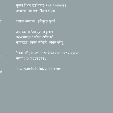
सूचना विभाग दर्ता नम्वर: ९५१ / ०७५-७६
संचालक : संवाहक मिडिया हाउस
रु
प्रधान सम्पादक: हरिसुन्दर छुकाँ
सम्पादक :सन्जिब प्रसाद दुलाल
सह-सम्पादक : मन्दिरा अधिकारी
संवाददाता : किरण न्यौपाने, अनिल फोँजू
ठेगाना: चाँगुनारायण नगरपालिका वडा नम्वर ८ सुडाल
रम
सम्पर्क : ९८४९९२९३२६
newssambahak@gmail.com
ाई