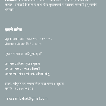
रहनेछ। हामीलाई विश्वास र साथ दिएर सुशासनको यो यात्रामा सहभागी हुनुभएकोमा
धन्यवाद।
हाम्रो बारेमा
सूचना विभाग दर्ता नम्वर: ९५१ / ०७५-७६
संचालक : संवाहक मिडिया हाउस
प्रधान सम्पादक: हरिसुन्दर छुकाँ
सम्पादक :सन्जिब प्रसाद दुलाल
सह-सम्पादक : मन्दिरा अधिकारी
संवाददाता : किरण न्यौपाने, अनिल फोँजू
ठेगाना: चाँगुनारायण नगरपालिका वडा नम्वर ८ सुडाल
सम्पर्क : ९८४९९२९३२६
newssambahak@gmail.com