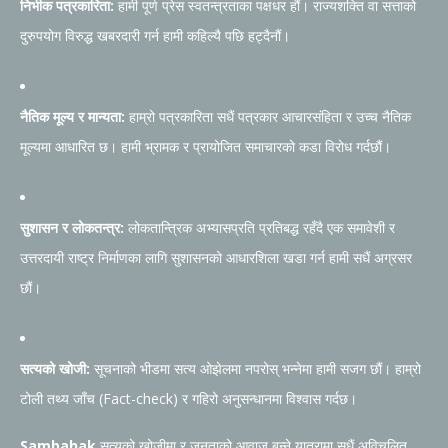
निर्भीक पत्रकारिता:
हामी पूर्ण प्रेस स्वतन्त्रताका पक्षधर हौं। राज्यशक्ति वा सत्ताको
दुरुपयोग विरुद्ध खबरदारी गर्न हामी कहिल्यै पछि हट्दैनौं।
नैतिक मूल्य र मान्यता:
हाम्रो पत्रकारिता सधैं पत्रकार आचारसंहिता र उच्च नैतिक
मूल्यमा आधारित छ। हामी भ्रामक र प्रायोजित समाचारको कडा विरोध गर्दछौं।
सुशासन र लोकतन्त्र:
लोकतान्त्रिक अभ्यासप्रति प्रतिबद्ध रहँदै एक समावेशी र
उत्तरदायी राष्ट्र निर्माणका लागि सुशासनको आधारशिला खडा गर्न हामी सधैं अग्रसर
छौं।
सत्यको खोजी:
सूचनाको भीडमा सत्य ओझेलमा नपरोस् भन्नेमा हामी सजग छौं। हाम्रो
टोली तथ्य जाँच (Fact-check) र गहिरो अनुसन्धानमा विश्वास गर्दछ।
Sambahak
सत्यको खोजीमा र जनताको आवाज बन्ने यात्रामा सधैं अविचलित