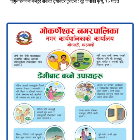
चाँगुनारायणमा मजदुर बोकेको ट्र्याक्टर दुर्घटना : दुई जनाको मृत्यु, १० घाइते