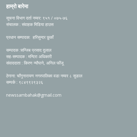
हाम्रो बारेमा
सूचना विभाग दर्ता नम्वर: ९५१ / ०७५-७६
संचालक : संवाहक मिडिया हाउस
प्रधान सम्पादक: हरिसुन्दर छुकाँ
सम्पादक :सन्जिब प्रसाद दुलाल
सह-सम्पादक : मन्दिरा अधिकारी
संवाददाता : किरण न्यौपाने, अनिल फोँजू
ठेगाना: चाँगुनारायण नगरपालिका वडा नम्वर ८ सुडाल
सम्पर्क : ९८४९९२९३२६
newssambahak@gmail.com