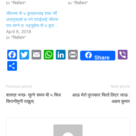
In "निर्वाचन"
In "निर्वाचन"
जीवनमा यी ७ कुराहरुलाइ शंका गर्दै
आउनुभएको छ भने तपाईलाई जीवन्त
पाप लाग्ने छ :पढ्नुहोस यी ७ कुरा ..
April 6, 2018
In "निर्वाचन"
Facebook
Twitter
Email
WhatsApp
LinkedIn
Print
V
Share
Share
Previous article
Next article
शास्त्र भन्छः सुत्ने समय यी ५ चिज
आऊ मेरो पुरस्कार फिर्ता लिएर जाऊ :
सिरानीमुनी राख्नुस्
अक्षय कुमार