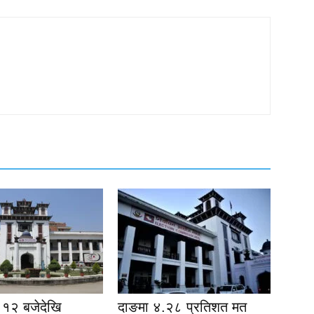
१२ बजेदेखि
दाङमा ४.२८ प्रतिशत मत