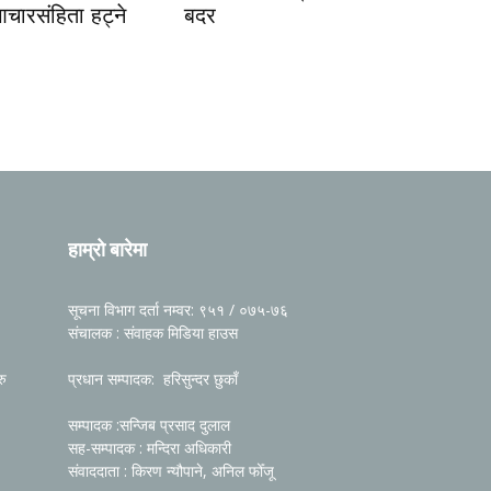
आचारसंहिता हट्ने
बदर
हाम्रो बारेमा
सूचना विभाग दर्ता नम्वर: ९५१ / ०७५-७६
संचालक : संवाहक मिडिया हाउस
रु
प्रधान सम्पादक: हरिसुन्दर छुकाँ
सम्पादक :सन्जिब प्रसाद दुलाल
सह-सम्पादक : मन्दिरा अधिकारी
संवाददाता : किरण न्यौपाने, अनिल फोँजू