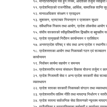
१०. मन्त्रिपरिषद्मा पेस हुने नियम, आदेशको तर्जुमा स्वीकृत
११. प्रदेशभित्रको राजनीतिक, आर्थिक, सामाजिक शान्ति सु
१२. मानवअधिकार संरक्षण र प्रवद्र्धन
१३. सुशासन, भ्रष्टाचार नियन्त्रण र प्रशासन सुधार
१४. संवैधानिक निकाय तथा आयोग, प्रदेश लोकसेवा आयोग र 
१५. संघीय सरकारको स्वीकृतिबमोजिम द्विपक्षीय वा बहुपक्षीय 
१६. प्रदेश प्रमुखको निर्देशन कार्यान्वयन र प्रतिवेदन
१७. अन्तरप्रदेश परिषद् र संघ तथा अन्य प्रदेश र स्थानीय
१८. प्रदेशस्तरका आयोग तथा निकायको गठन एवं सञ्चालन र पदा
कार्यान्वयन
१९. निर्वाचन कार्यमा सहयोग र समन्वय
२०. प्रदेशस्तरीय मानव संसाधन विकास योजना तर्जुमा र कार्
२१. प्रदेश निजामती सेवा र अन्य प्रदेश सरकारी सेवा सञ्चाल
व्यवस्थापन
२२. प्रदेश स्तरका सरकारी निकायको संगठन तथा व्यवस्थापन स
२३. प्रदेशस्तरीय तालिम नीति तथा मापदण्ड निर्धारण र स्त
२४. प्रदेश स्तरमा सार्वजनिक सेवा वितरणको न्यूनतम मापदण्ड न
२५. गाउँपालिका र नगरपालिकाका कर्मचारी र कार्यालय व्यवस्था