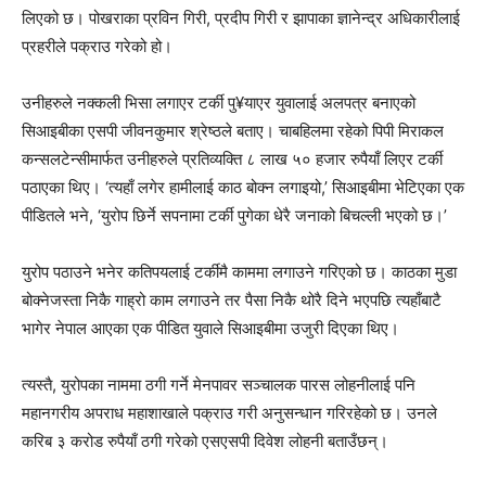
लिएको छ। पोखराका प्रविन गिरी, प्रदीप गिरी र झापाका ज्ञानेन्द्र अधिकारीलाई
प्रहरीले पक्राउ गरेको हो।
उनीहरुले नक्कली भिसा लगाएर टर्की पु¥याएर युवालाई अलपत्र बनाएको
सिआइबीका एसपी जीवनकुमार श्रेष्ठले बताए। चाबहिलमा रहेको पिपी मिराकल
कन्सलटेन्सीमार्फत उनीहरुले प्रतिव्यक्ति ८ लाख ५० हजार रुपैयाँ लिएर टर्की
पठाएका थिए। ‘त्यहाँ लगेर हामीलाई काठ बोक्न लगाइयो,’ सिआइबीमा भेटिएका एक
पीडितले भने, ‘युरोप छिर्ने सपनामा टर्की पुगेका धेरै जनाको बिचल्ली भएको छ।’
युरोप पठाउने भनेर कतिपयलाई टर्कीमै काममा लगाउने गरिएको छ। काठका मुडा
बोक्नेजस्ता निकै गाह्रो काम लगाउने तर पैसा निकै थोरै दिने भएपछि त्यहाँबाटै
भागेर नेपाल आएका एक पीडित युवाले सिआइबीमा उजुरी दिएका थिए।
त्यस्तै, युरोपका नाममा ठगी गर्ने मेनपावर सञ्चालक पारस लोहनीलाई पनि
महानगरीय अपराध महाशाखाले पक्राउ गरी अनुसन्धान गरिरहेको छ। उनले
करिब ३ करोड रुपैयाँ ठगी गरेको एसएसपी दिवेश लोहनी बताउँछन्।