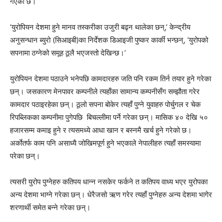
गएको छ।
‘युरोपियन देशमा हुने मानव तस्करीका उजुरी बढ्न थालेका छन्,’ केन्द्रीय
अनुसन्धान ब्युरो (सिआइबी)का निर्देशक डिआइजी पुष्कर कार्की भन्छन्, ‘युरोपको
सपनामा ठग्नेको समूह ठूलै भएजस्तो देखिन्छ।’
युरोपियन देशमा पठाउने भनेपछि कामदारहरु जति पनि रकम तिर्न तयार हुने गरेका
छन्। जसकारण मेनपावर कम्पनीले त्यहाँका सामान्य कम्पनीसँग सम्झौता गरेर
कामदार पठाइरहेका छन्। ठूलो सपना बोकेर त्यहाँ पुग्ने युवाहरु पोर्चुगल र चेक
रिपब्लिकका कम्पनीमा पुगेपछि बिचल्लीमा पर्ने गरेका छन्। मासिक ४० देखि ५०
हजारसम्म कमाइ हुने र त्यसमध्ये आधा खान र बस्नमै खर्च हुने गरेको छ।
अर्काेतर्फ काम पनि असाध्यै जोखिमपूर्ण हुने भएकाले नेपालीहरु त्यहाँ समस्यामा
परेका छन्।
त्यसरी युरोप पुग्नेहरु कतिपय धान्न नसकेर फर्कने त कतिपय वाध्य भएर युरोपका
अन्य देशमा भाग्ने गरेका छन्। धेरैजसो ऋण गरेर त्यहाँ पुग्नेहरु अन्य देशमा भागेर
शरणार्थी समेत बन्ने गरेका छन्।