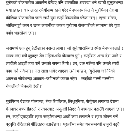
युरोपको रोजगारीमा आकर्षण देखिए पनि वास्तविक अवस्था भने खाडी मुलुकभन्दा
भयावह छ। १० लाख रुपैयाँसम्म खर्च गरेर मेनपावरमार्फत नै युरोपियन देशमा
वैदेशिक रोजगारीमा जाने सयौं युवा त्यहाँ बिचल्लीमा परेका छन्। श्रम शोषण,
जोखिमपूर्ण काम र उच्च लगानीका कारण युरोपमा रोजगारीको सपनामा धेरै युवा
बर्बाद भइरहेका छन्।
जसमध्ये एक हुन् हेटौंडाका बसन्त लामा। जो सुकेधारास्थित स्पेस मेनपावरलाई ८
लाखभन्दा बढी बुझाएर डेढ महिनाअघि पोल्यान्ड पुगे। त्यहाँबाट अन्य देश जाने र
त्यहाँको आइडी हात पार्ने उनको सपना थियो। तर, एक महिना पनि उनले त्यहाँ
काम गर्न सकेनन्। गत साता भागेर आएका उनी भन्छन्, ‘युरोपमा जागिरेको
अवस्था सोचेभन्दा आकाश–जमिनको फरक रहेछ। त्यहाँको गल्ली गल्लीमा
नेपालीको बिचल्ली देखें।’
युरोपियन देशहरु पोल्यान्ड, चेक रिपब्लिक, लिथुएनिया, पोर्चुगल लगायत देशमा
मेनपावर कम्पनीहरुले सरकारबाट अनुमती लिएर नै कामदार पठाउँदै आएका छन्।
तर, त्यहाँ पुर्‍याएपछि श्रम सम्झौताभन्दा अर्काे काम लगाउने र श्रम शोषण गर्ने
प्रवृत्ति देखिएको पीडितहरु बताउँछन्। प्रहरीमा समेत यससम्बन्धी उजुरी बढ्दै