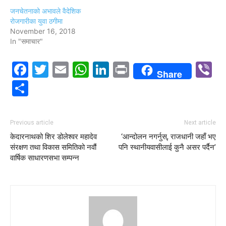
जनचेतनाको अभावले वैदेशिक
रोजगारीका युवा ठगीमा
November 16, 2018
In "समाचार"
Facebook
Twitter
Email
WhatsApp
LinkedIn
Print
V
Share
Share
Previous article
Next article
केदारनाथको शिर डोलेश्वर महादेव
‘आन्दोलन नगर्नुस्, राजधानी जहाँ भए
संरक्षण तथा विकास समितिको नवौं
पनि स्थानीयवासीलाई कुनै असर पर्दैन’
वार्षिक साधारणसभा सम्पन्न