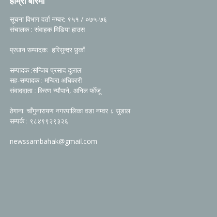
हाम्रो बारेमा
सूचना विभाग दर्ता नम्वर: ९५१ / ०७५-७६
संचालक : संवाहक मिडिया हाउस
प्रधान सम्पादक: हरिसुन्दर छुकाँ
सम्पादक :सन्जिब प्रसाद दुलाल
सह-सम्पादक : मन्दिरा अधिकारी
संवाददाता : किरण न्यौपाने, अनिल फोँजू
ठेगाना: चाँगुनारायण नगरपालिका वडा नम्वर ८ सुडाल
सम्पर्क : ९८४९९२९३२६
newssambahak@gmail.com