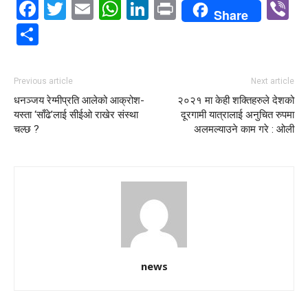
Facebook
Twitter
Email
WhatsApp
LinkedIn
Print
V
Share
Share
Previous article
Next article
धनञ्जय रेग्मीप्रति आलेको आक्रोश-
२०२१ मा केही शक्तिहरुले देशको
यस्ता ‘साँढे’लाई सीईओ राखेर संस्था
दूरगामी यात्रालाई अनुचित रुपमा
चल्छ ?
अलमल्याउने काम गरे : ओली
news