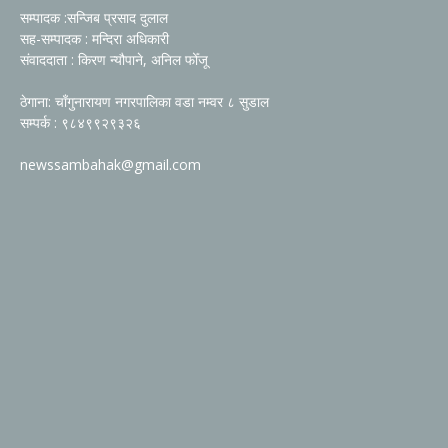
सम्पादक :सन्जिब प्रसाद दुलाल
सह-सम्पादक : मन्दिरा अधिकारी
संवाददाता : किरण न्यौपाने, अनिल फोँजू
ठेगाना: चाँगुनारायण नगरपालिका वडा नम्वर ८ सुडाल
सम्पर्क : ९८४९९२९३२६
newssambahak@gmail.com