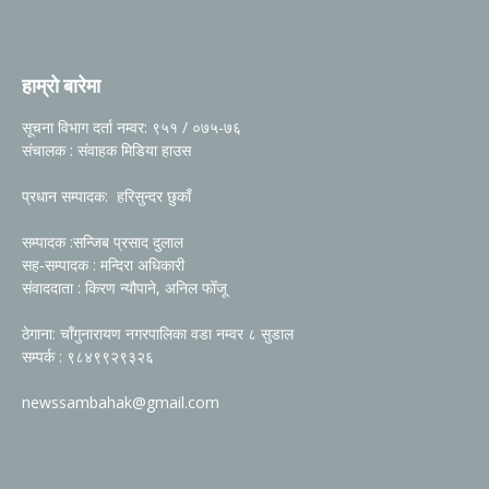
हाम्रो बारेमा
सूचना विभाग दर्ता नम्वर: ९५१ / ०७५-७६
संचालक : संवाहक मिडिया हाउस
प्रधान सम्पादक: हरिसुन्दर छुकाँ
सम्पादक :सन्जिब प्रसाद दुलाल
सह-सम्पादक : मन्दिरा अधिकारी
संवाददाता : किरण न्यौपाने, अनिल फोँजू
ठेगाना: चाँगुनारायण नगरपालिका वडा नम्वर ८ सुडाल
सम्पर्क : ९८४९९२९३२६
newssambahak@gmail.com