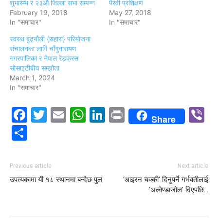
शुभारम्भ र २३औ जिल्ला सभा सम्पन्न
पैरवी प्रशिक्षण
February 19, 2018
May 27, 2018
In "समाचार"
In "समाचार"
स्वस्थ बुढ्यौली (सहारा) परियोजना
संचालनका लागि चाँगुनारायण
नगरपालिका र नेपाल रेडक्रस
सोसाइटीबीच सम्झौता
March 1, 2024
In "समाचार"
Facebook
Twitter
Email
WhatsApp
LinkedIn
Print
V
Share
Share
Previous article
Next article
उपत्यकामा यी १८ स्थानमा बन्दैछ पुल
‘आइरन चक्की’ दिनुपर्ने गर्भवतीलाई
‘अल्वेण्डाजोल’ दिएपछि…