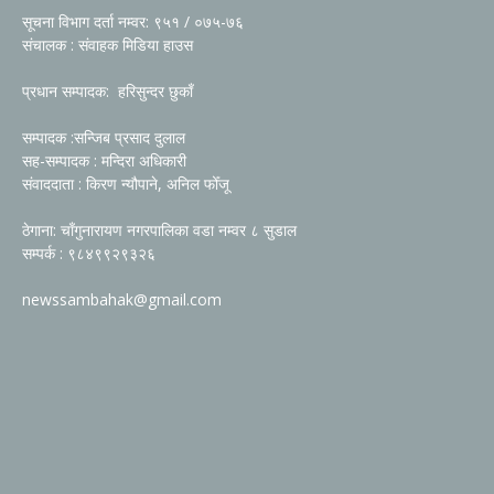
सूचना विभाग दर्ता नम्वर: ९५१ / ०७५-७६
संचालक : संवाहक मिडिया हाउस
प्रधान सम्पादक: हरिसुन्दर छुकाँ
सम्पादक :सन्जिब प्रसाद दुलाल
सह-सम्पादक : मन्दिरा अधिकारी
संवाददाता : किरण न्यौपाने, अनिल फोँजू
ठेगाना: चाँगुनारायण नगरपालिका वडा नम्वर ८ सुडाल
सम्पर्क : ९८४९९२९३२६
newssambahak@gmail.com