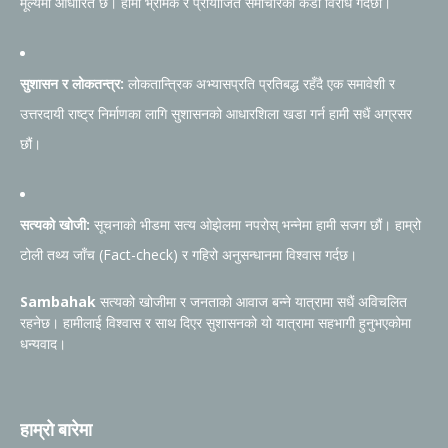
मूल्यमा आधारित छ। हामी भ्रामक र प्रायोजित समाचारको कडा विरोध गर्दछौं।
सुशासन र लोकतन्त्र:
लोकतान्त्रिक अभ्यासप्रति प्रतिबद्ध रहँदै एक समावेशी र
उत्तरदायी राष्ट्र निर्माणका लागि सुशासनको आधारशिला खडा गर्न हामी सधैं अग्रसर
छौं।
सत्यको खोजी:
सूचनाको भीडमा सत्य ओझेलमा नपरोस् भन्नेमा हामी सजग छौं। हाम्रो
टोली तथ्य जाँच (Fact-check) र गहिरो अनुसन्धानमा विश्वास गर्दछ।
Sambahak
सत्यको खोजीमा र जनताको आवाज बन्ने यात्रामा सधैं अविचलित
रहनेछ। हामीलाई विश्वास र साथ दिएर सुशासनको यो यात्रामा सहभागी हुनुभएकोमा
धन्यवाद।
हाम्रो बारेमा