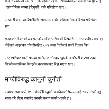
भन्दै सरकारको आलोचना गरिरहेका छन् भने समर्थकहरूले राजनीतिक मुद्दालाई
“राजनीतिक रूपमा हेरिनुपर्ने” तर्क गरिरहेका छन्।
सरकारी कदमको विपक्षीदेखि सत्तारूढ दलकै कतिपय नेताले विरोध गरिरहेका
छन्।
गणतन्त्र दिवसको अवसर पारेर मन्त्रिपरिषद्को सिफारिसमा राष्ट्रपति रामचन्द्र
पौडेलले आइतवार चौधरीसहित ५०१ जना कैदीलाई माफी दिएका थिए।
राष्ट्रपतिबाट माफी पाएको भोलिपल्ट सोमवार पूर्वसांसद चौधरी काठमाण्डूको
डिल्लीबजारस्थित केन्द्रीय कारागारबाट रिहा भएका छन्।
माफीविरुद्ध कानुनी चुनौती
सर्वोच्च अदालतले रेशम चौधरीविरुद्धको जन्मकैदको फैसलालाई सदर गरेको दुई
साता पनि बित्न नपाउँदै उनको सजाय माफी भएको हो।