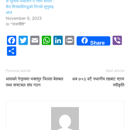
के थुनामा फर्केलान त रेशम चौधरी :
कैद मिनाहाविरुद्धको रिटको सुनुवाइ
आज
November 9, 2023
In "राजनीति"
Facebook
Twitter
Email
WhatsApp
LinkedIn
Print
V
Share
Share
Previous article
Next article
थापाको नेतृत्वमा भक्तपुर जिल्ला बेसबल
अब ७५३ वटै स्थानीय तहबाट श्रम
तथा सफ्टबल संघ गठन
स्वीकृति