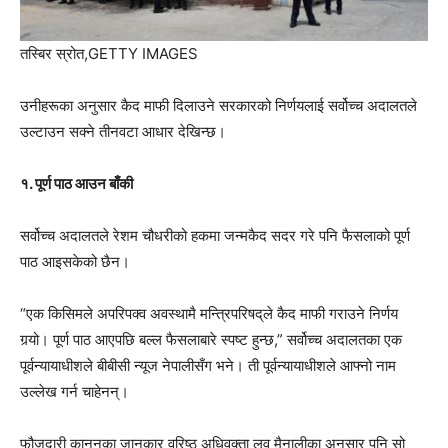
तस्बिर स्रोत,
GETTY IMAGES
उनीहरूका अनुसार कैद माफी दिलाउने सरकारको निर्णयलाई सर्वोच्च अदालतले
उल्टाउन सक्ने तीनवटा आधार देखिन्छ।
१. पूर्ण पाठ आउन बाँकी
सर्वोच्च अदालतले रेशम चौधरीको हकमा जन्मकैद सदर गरे पनि फैसलाको पूर्ण
पाठ आइसकेको छैन।
“एक किसिमले अपरिपक्व अवस्थामै मन्त्रिपरिषद्‌ले कैद माफी गराउने निर्णय
गर्‍यो। पूर्ण पाठ आएपछि बल्ल फैसलाबारे स्पष्ट हुन्छ,” सर्वोच्च अदालतका एक
पूर्वन्यायाधीशले बीबीसी न्यूज नेपालीसँग भने। ती पूर्वन्यायाधीशले आफ्नो नाम
उल्लेख गर्न चाहेनन्।
फौजदारी कानुनका जानकार वरिष्ठ अधिवक्ता लव मैनालीका अनुसार पनि सो