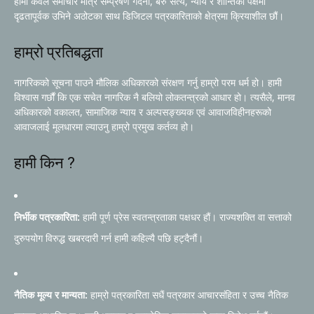
हामी केवल समाचार मात्र सम्प्रेषण गर्दैनौं, बरु सत्य, न्याय र शान्तिको पक्षमा
दृढतापूर्वक उभिने अठोटका साथ डिजिटल पत्रकारिताको क्षेत्रमा क्रियाशील छौं।
हाम्रो प्रतिबद्धता
नागरिकको सूचना पाउने मौलिक अधिकारको संरक्षण गर्नु हाम्रो परम धर्म हो। हामी
विश्वास गर्छौं कि एक सचेत नागरिक नै बलियो लोकतन्त्रको आधार हो। त्यसैले, मानव
अधिकारको वकालत, सामाजिक न्याय र अल्पसङ्ख्यक एवं आवाजविहीनहरूको
आवाजलाई मूलधारमा ल्याउनु हाम्रो प्रमुख कर्तव्य हो।
हामी किन ?
निर्भीक पत्रकारिता:
हामी पूर्ण प्रेस स्वतन्त्रताका पक्षधर हौं। राज्यशक्ति वा सत्ताको
दुरुपयोग विरुद्ध खबरदारी गर्न हामी कहिल्यै पछि हट्दैनौं।
नैतिक मूल्य र मान्यता:
हाम्रो पत्रकारिता सधैं पत्रकार आचारसंहिता र उच्च नैतिक