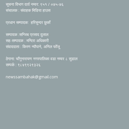
सूचना विभाग दर्ता नम्वर: ९५१ / ०७५-७६
संचालक : संवाहक मिडिया हाउस
प्रधान सम्पादक: हरिसुन्दर छुकाँ
सम्पादक :सन्जिब प्रसाद दुलाल
सह-सम्पादक : मन्दिरा अधिकारी
संवाददाता : किरण न्यौपाने, अनिल फोँजू
ठेगाना: चाँगुनारायण नगरपालिका वडा नम्वर ८ सुडाल
सम्पर्क : ९८४९९२९३२६
newssambahak@gmail.com