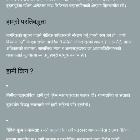
दृढतापूर्वक उभिने अठोटका साथ डिजिटल पत्रकारिताको क्षेत्रमा क्रियाशील छौं।
हाम्रो प्रतिबद्धता
नागरिकको सूचना पाउने मौलिक अधिकारको संरक्षण गर्नु हाम्रो परम धर्म हो। हामी
विश्वास गर्छौं कि एक सचेत नागरिक नै बलियो लोकतन्त्रको आधार हो। त्यसैले, मानव
अधिकारको वकालत, सामाजिक न्याय र अल्पसङ्ख्यक एवं आवाजविहीनहरूको
आवाजलाई मूलधारमा ल्याउनु हाम्रो प्रमुख कर्तव्य हो।
हामी किन ?
निर्भीक पत्रकारिता:
हामी पूर्ण प्रेस स्वतन्त्रताका पक्षधर हौं। राज्यशक्ति वा सत्ताको
दुरुपयोग विरुद्ध खबरदारी गर्न हामी कहिल्यै पछि हट्दैनौं।
नैतिक मूल्य र मान्यता:
हाम्रो पत्रकारिता सधैं पत्रकार आचारसंहिता र उच्च नैतिक
मूल्यमा आधारित छ। हामी भ्रामक र प्रायोजित समाचारको कडा विरोध गर्दछौं।