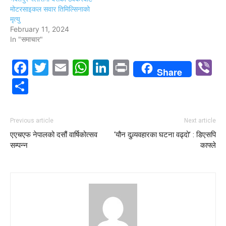
मोटरसाइकल सवार तिमिल्सिनाको
मृत्यु
February 11, 2024
In "समाचार"
Facebook
Twitter
Email
WhatsApp
LinkedIn
Print
V
Share
Share
Previous article
Next article
एएचएफ नेपालको दसौं वार्षिकोत्सव
‘यौन दुव्र्यवहारका घटना वढ्दो’ : डिएसपि
सम्पन्न
काफ्ले