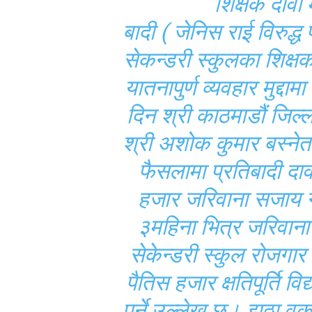
शिक्षक दावा
बादी ( जेनिस राई विरुद्ध
सेकन्डरी स्कुलका शिक्ष
यातनापुर्ण व्यवहार मुद्
दिन श्री काठमाडौं जिल
श्री अशोक कुमार बस्नेत
फैसलामा प्रतिबादी दा
हजार जरिवाना सजाय ग
३महिना भित्र जरिवाना
सेकेन्डरी स्कुल रोजगा
पैतिस हजार क्षतिपूर्ति विद
पर्ने उल्लेख छ। झुठ्ठा वकप