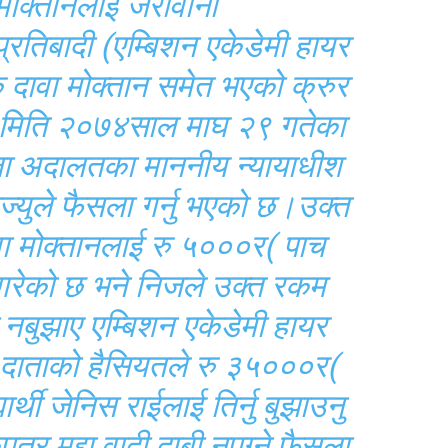
 मोक्तानलाई जरीवाना
 प्रतिबादी (एम्बिशन एकेडेमी हायर
क दावा मोक्तान समेत भएको क्रुर
दामा मिति २०७४साल माघ २९ गतेका
्ला अदालतका माननीय न्यायाधीश
ज्युले फैसला गर्नु भएको छ।उक्त
वा मोक्तानलाई रु ५०००र( पाच
रेको छ भने निजले उक्त रकम
 नबुझाए एम्बिशन एकेडेमी हायर
र दाताको हैसियतले रु ३५०००र(
्यार्थी जेनिस राईलाई तिर्नु बुझाउनु
त्र मुद्दा वादी दाबी नपुग्ने फैसला