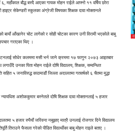
 ६, महाँकाल बौद्ध बस्दै आएका गायक मोहन राईले आफ्नो ११ वर्षिय छोरा
हाइएर सेकेण्डरी स्कुलका अंग्रेजी विषयका शिक्षक दावा मोक्तानले
ईको बायाँ आँखानेर चोट लागेको र सोही चोटका कारण उनी विरामी भएकोले बाबु
ी उपचार गराएका थिए ।
प्ेटनलाई सोधेर कलममा मसी भर्न जाने क्रममा १७ फागुन २०७३ आइतबार
गाउँदै उनका पिता मोहन राईले दोषि विद्यालय, शिक्षक, सम्वन्धित
मिति सहित ५ जनाविरुद्ध काठमाडौं जिल्ला अदालतमा गतवर्षको ६ चैतमा मुद्धा
ा न्यायधिश अशोककुमार बस्नेतले दोषि शिक्षक दावा मोक्तानलाई ५ हजार
ालतमा ५ हजार रुपैयाँ जरिवना नबुझाए मात्रै उनलाई रोजगार दिने विद्यालय
तिपूर्ति तिराउने फैसला गरेको पीडित विद्यार्थीका बाबु मोहन राइले बताए ।