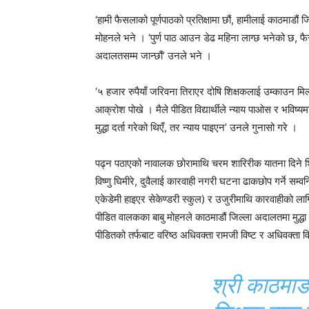
‘हामी फैसलाको पूर्णपाठको प्रतिक्षामा छौं, हामीलाई काठमाडौं
मोहनले भने । ‘पुर्ण पाठ आउन डेढ महिना लाग्छ भनेको छ, फैस
अदालतसम्म जान्छौं’ उनले भने ।
‘५ हजार रुपैयाँ जरिवना तिराएर दोषि शिक्षकलाई उम्काउन मिल्
आक्रोश पोखे । मैले पीडित विद्यार्थीले न्याय पाओस र भविष्
मुद्धा दर्ता गरेको थिएँ, तर न्याय पाइएन’ उनले गुनासो गरे ।
पढ्न पठाएको नावालक छोरामाथि चरम शारिरीक यातना दिने शिक
विष्णु घिमीरे, दुवैलाई कारवाही नगरी घटना ढाकछोप गर्ने सम्वन
एकेडेमी हाइएर सेकेण्डरी स्कुल) र उजुरीमाथि कारवाहीको लागि
पीडित वालकका बाबु मोहनले काठमाडौं जिल्ला अदालतमा मुद्ध
पीडितको तर्फबाट वरिष्ठ अधिवक्ता रामजी विष्ट र अधिवक्ता
श्री काठमाड