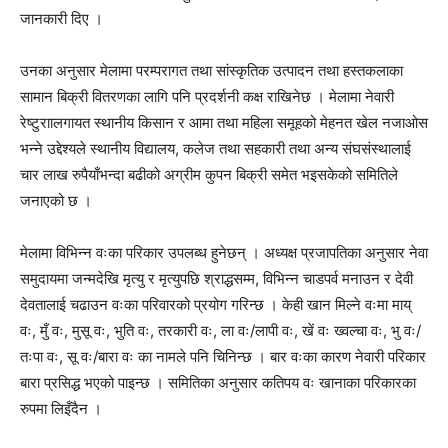
जानकारी दिए ।
उनका अनुसार मेलामा परम्परागत तथा सांस्कृतिक उत्पादन तथा हस्तकलाका
सामान बिक्री वितरणका लागि पनि प्रदर्शनी कक्ष राखिनेछ । मेलामा नेवारी
रेष्टुराालगायत स्थानीय किसान र आमा तथा महिला समूहको मेहनत खेल नजाओस
भन्ने उद्देश्यले स्थानीय विद्यालय, कलेज तथा सहकारी तथा अन्य संघसंस्थालाई
चार लाख रुपैयाँभन्दा बढीको अग्रीम कुपन बिक्री समेत भइसकेको समितिले
जनाएको छ ।
मेलामा विभिन्न वःका परिकार उपलब्ध हुनेछन् । अध्यक्ष प्रजापतिका अनुसार नेवा
समुदायमा जन्मदेखि मृत्यु र मृत्युपछि श्राद्धसम्म, विभिन्न चाडपर्व मनाउन र देवी
देवतालाई चढाउन वःका परिवारको प्रयोग गरिन्छ । केही खान मिल्ने वःमा माय्
वः, मुँ वः, मुसू वः, भुति वः, तरकारी वः, ला वः/लापी वः, खें वः ख्वल्चा वः, भु वः/
तःपा वः, सू वः/बारा वः का नामले पनि चिनिन्छ । बार वःका कारण नेवारी परिकार
बारा प्रसिद्ध भएको पाइन्छ । समितिका अनुसार कतिपय वः खानाका परिकारका
रुपमा लिइँदैन ।