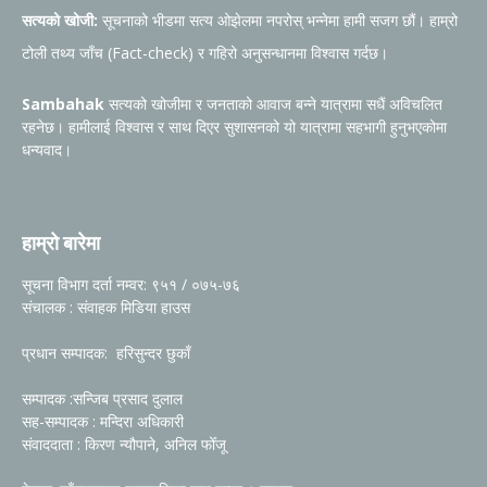
सत्यको खोजी:
सूचनाको भीडमा सत्य ओझेलमा नपरोस् भन्नेमा हामी सजग छौं। हाम्रो
टोली तथ्य जाँच (Fact-check) र गहिरो अनुसन्धानमा विश्वास गर्दछ।
Sambahak
सत्यको खोजीमा र जनताको आवाज बन्ने यात्रामा सधैं अविचलित
रहनेछ। हामीलाई विश्वास र साथ दिएर सुशासनको यो यात्रामा सहभागी हुनुभएकोमा
धन्यवाद।
हाम्रो बारेमा
सूचना विभाग दर्ता नम्वर: ९५१ / ०७५-७६
संचालक : संवाहक मिडिया हाउस
प्रधान सम्पादक: हरिसुन्दर छुकाँ
सम्पादक :सन्जिब प्रसाद दुलाल
सह-सम्पादक : मन्दिरा अधिकारी
संवाददाता : किरण न्यौपाने, अनिल फोँजू