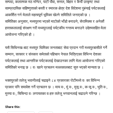
सम्पदा, कलात्मक मठ मन्दिर, पाटी पौवा, सत्तल, बिहार र कैयौं उत्कृष्ट तथा
साम्प्रदायिक सहिष्णुत्ताको बस्ती र स्मारक क्षेत्र देश विदेशमा पु¥याई पर्यटकलाई
आकर्शित गर्न मेलाले महत्वपूर्ण भूमिका खेल्ने समितिले जनाएको छ ।
समितिका अनुसार, मध्यपुरमा भएको माटोको भाँडो बनाउने, सेरामिक्स र अनेकौं
हस्तकलालाई संरक्षण गरी मध्यपुरलाई पर्यटकीय गन्तव्य बनाउने उद्देश्यसहित मेला
आयोजना गरिएको हो ।
यसै सिथिनखःबाट मध्यपुर थिमिका जनताबाट सेवा प्रदान गरी मध्यपुरबासीले गर्ने
सम्मान, सत्कार र संस्कार समेतको पहिचान नेपाल भित्रिएका विभिन्न देशका
पर्यटकलाई तथा आन्तरिक पर्यटकलाई देखाउनका लागि मेला आयोजना गरिएको
समितिको भनाइ छ । वः खाने प्रचलन मल्लकालबाट सुरु भएको मान्यता छ ।
भक्तपुरको तलेजु भवानीलाई चढाइने ८४ प्रकारका रोटीमध्ये वः का विभिन्न
प्रकार पनि समावेश गर्ने प्रचलन छ । माय वः, मुं वः, मुसू वः, कःसू वः, भुति वः,
मुस्या वः, चिचिन्दा वः लगायतका वःहरु तलेजु भगवानलाई चढाउने गरिन्छ ।
Share this: