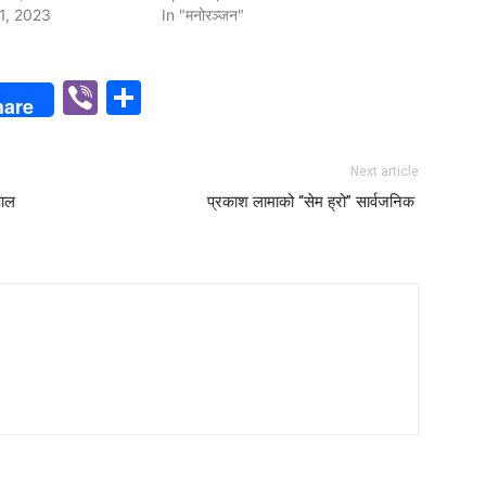
1, 2023
In "मनोरञ्जन"
p
n
Viber
Share
hare
Next article
पाल
प्रकाश लामाको “सेम ह्रो” सार्वजनिक