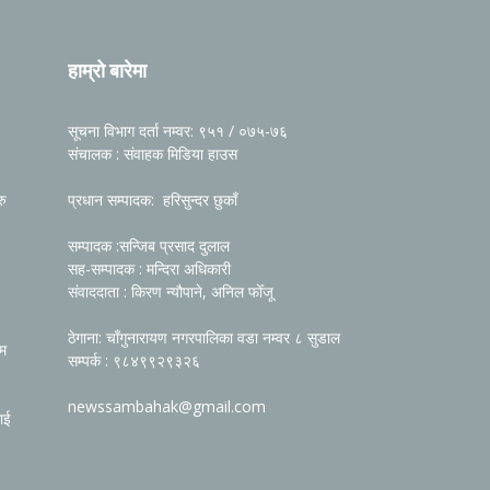
हाम्रो बारेमा
सूचना विभाग दर्ता नम्वर: ९५१ / ०७५-७६
संचालक : संवाहक मिडिया हाउस
रु
प्रधान सम्पादक: हरिसुन्दर छुकाँ
सम्पादक :सन्जिब प्रसाद दुलाल
सह-सम्पादक : मन्दिरा अधिकारी
संवाददाता : किरण न्यौपाने, अनिल फोँजू
ठेगाना: चाँगुनारायण नगरपालिका वडा नम्वर ८ सुडाल
रम
सम्पर्क : ९८४९९२९३२६
newssambahak@gmail.com
ाई