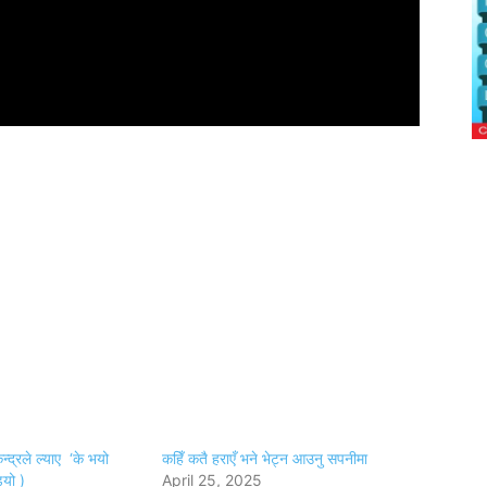
ेन्द्रले ल्याए ‘के भयो
कहिँ कतै हराएँ भने भेट्न आउनु सपनीमा
ियो )
April 25, 2025