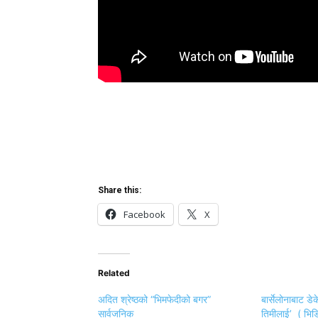
Share this:
Facebook
X
Related
अदित श्रेष्ठको “भिमफेदीको बगर”
बार्सेलोनाबाट डेक
सार्वजनिक
तिमीलाई’ ( भिड