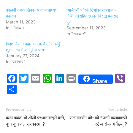
कोल्हवी नगरपालिका- ५ का वडाध्यक्ष
ग्यालेक्सी फोरके टिभीका सञ्चालक
पक्राउ
जिबी राईसहित ७ जनाविरूद्ध पक्राउ
March 11, 2023
पुर्जी
In "निर्वाचन"
September 11, 2023
In "समाचार"
विदेश लैजाने बहानामा लाखौ ठगेर तनहुँ
शुक्लागण्डकीका मुकेश फरार
January 27, 2024
In "समाचार"
Facebook
Twitter
Email
WhatsApp
LinkedIn
Print
V
Share
Share
Previous article
Next article
बल्ल पक्का भो ओली प्रधानमन्त्री बन्ने,
सलमानसँग को–को नेपाली कलाकारले
कुन कुन दल सरकारमा ?
स्टेज सेयर गर्नेछन् ?