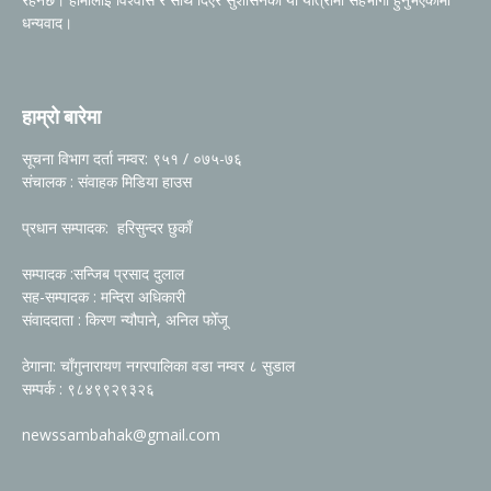
धन्यवाद।
हाम्रो बारेमा
सूचना विभाग दर्ता नम्वर: ९५१ / ०७५-७६
संचालक : संवाहक मिडिया हाउस
प्रधान सम्पादक: हरिसुन्दर छुकाँ
सम्पादक :सन्जिब प्रसाद दुलाल
सह-सम्पादक : मन्दिरा अधिकारी
संवाददाता : किरण न्यौपाने, अनिल फोँजू
ठेगाना: चाँगुनारायण नगरपालिका वडा नम्वर ८ सुडाल
सम्पर्क : ९८४९९२९३२६
newssambahak@gmail.com