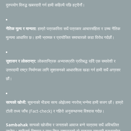
दुरुपयोग विरुद्ध खबरदारी गर्न हामी कहिल्यै पछि हट्दैनौं।
नैतिक मूल्य र मान्यता:
हाम्रो पत्रकारिता सधैं पत्रकार आचारसंहिता र उच्च नैतिक
मूल्यमा आधारित छ। हामी भ्रामक र प्रायोजित समाचारको कडा विरोध गर्दछौं।
सुशासन र लोकतन्त्र:
लोकतान्त्रिक अभ्यासप्रति प्रतिबद्ध रहँदै एक समावेशी र
उत्तरदायी राष्ट्र निर्माणका लागि सुशासनको आधारशिला खडा गर्न हामी सधैं अग्रसर
छौं।
सत्यको खोजी:
सूचनाको भीडमा सत्य ओझेलमा नपरोस् भन्नेमा हामी सजग छौं। हाम्रो
टोली तथ्य जाँच (Fact-check) र गहिरो अनुसन्धानमा विश्वास गर्दछ।
Sambahak
सत्यको खोजीमा र जनताको आवाज बन्ने यात्रामा सधैं अविचलित
रहनेछ। हामीलाई विश्वास र साथ दिएर सुशासनको यो यात्रामा सहभागी हुनुभएकोमा