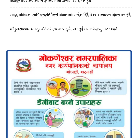
मध्यपुर मेयर कप कराते प्रतियोगिता असार ५ र ६ गते हुँदै
समृद्ध भविष्यका लागि प्रकृतिमैत्री विकासको सन्देश दिँदै विश्व वातावरण दिवस मनाइँदै
चाँगुनारायणमा मजदुर बोकेको ट्र्याक्टर दुर्घटना : दुई जनाको मृत्यु, १० घाइते