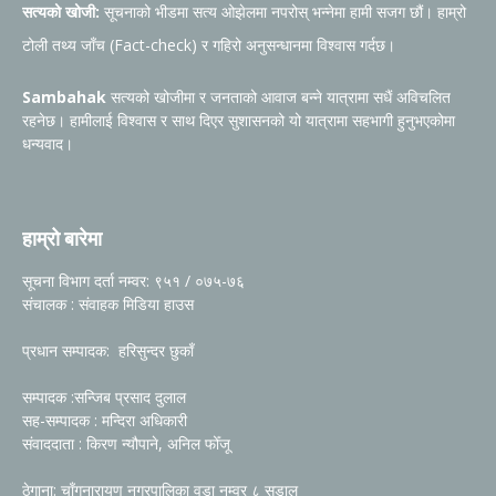
सत्यको खोजी:
सूचनाको भीडमा सत्य ओझेलमा नपरोस् भन्नेमा हामी सजग छौं। हाम्रो
टोली तथ्य जाँच (Fact-check) र गहिरो अनुसन्धानमा विश्वास गर्दछ।
Sambahak
सत्यको खोजीमा र जनताको आवाज बन्ने यात्रामा सधैं अविचलित
रहनेछ। हामीलाई विश्वास र साथ दिएर सुशासनको यो यात्रामा सहभागी हुनुभएकोमा
धन्यवाद।
हाम्रो बारेमा
सूचना विभाग दर्ता नम्वर: ९५१ / ०७५-७६
संचालक : संवाहक मिडिया हाउस
प्रधान सम्पादक: हरिसुन्दर छुकाँ
सम्पादक :सन्जिब प्रसाद दुलाल
सह-सम्पादक : मन्दिरा अधिकारी
संवाददाता : किरण न्यौपाने, अनिल फोँजू
ठेगाना: चाँगुनारायण नगरपालिका वडा नम्वर ८ सुडाल