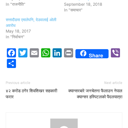
In "राजनीति"
September 18, 2018
In "समाचार"
सत्तादौडमा एमालेपनि, देउवालाई ओली
अवरोध
May 18, 2017
In "निर्वाचन"
Facebook
Twitter
Email
WhatsApp
LinkedIn
Print
V
Share
Share
Previous article
Next article
४२ करोड ठगेर शिवशिखर सहकारी
क्यान्सरबारे जनचेतना फैलाउन नेपाल
फरार
क्यान्सर हस्पिटलको पैदलयात्रा