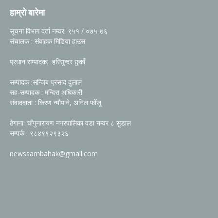
हाम्रो बारेमा
सूचना विभाग दर्ता नम्वर: ९५१ / ०७५-७६
संचालक : संवाहक मिडिया हाउस
प्रधान सम्पादक: हरिसुन्दर छुकाँ
सम्पादक :सन्जिब प्रसाद दुलाल
सह-सम्पादक : मन्दिरा अधिकारी
संवाददाता : किरण न्यौपाने, अनिल फोँजू
ठेगाना: चाँगुनारायण नगरपालिका वडा नम्वर ८ सुडाल
सम्पर्क : ९८४९९२९३२६
newssambahak@gmail.com