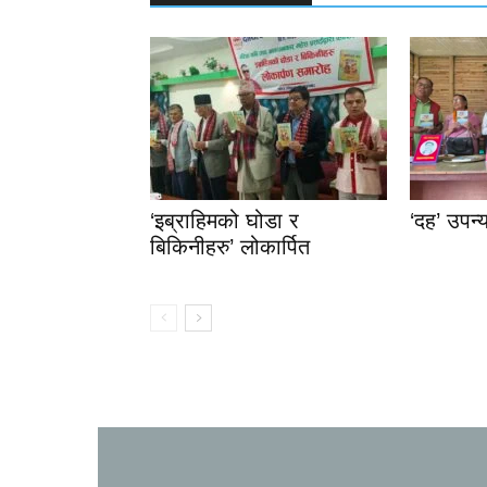
‘इब्राहिमको घोडा र
‘दह’ उपन्
बिकिनीहरु’ लोकार्पित