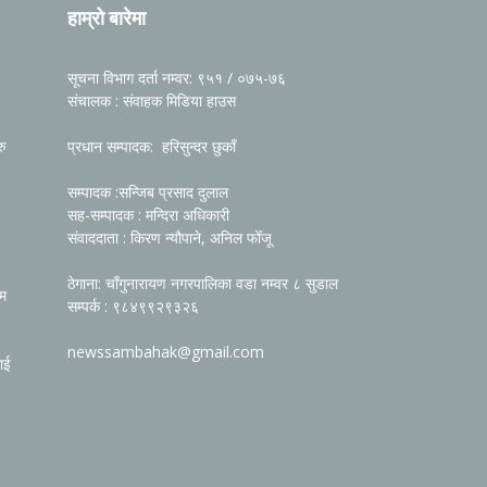
हाम्रो बारेमा
सूचना विभाग दर्ता नम्वर: ९५१ / ०७५-७६
संचालक : संवाहक मिडिया हाउस
रु
प्रधान सम्पादक: हरिसुन्दर छुकाँ
सम्पादक :सन्जिब प्रसाद दुलाल
सह-सम्पादक : मन्दिरा अधिकारी
संवाददाता : किरण न्यौपाने, अनिल फोँजू
ठेगाना: चाँगुनारायण नगरपालिका वडा नम्वर ८ सुडाल
रम
सम्पर्क : ९८४९९२९३२६
newssambahak@gmail.com
ाई