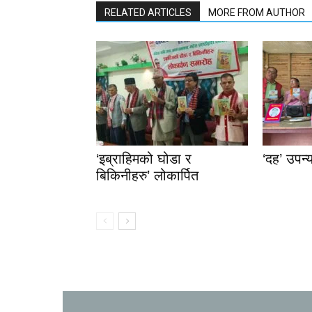
RELATED ARTICLES
MORE FROM AUTHOR
‘इब्राहिमको घोडा र
‘दह’ उपन्
बिकिनीहरु’ लोकार्पित