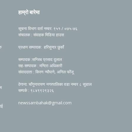
हाम्रो बारेमा
सूचना विभाग दर्ता नम्वर: ९५१ / ०७५-७६
संचालक : संवाहक मिडिया हाउस
रु
प्रधान सम्पादक: हरिसुन्दर छुकाँ
सम्पादक :सन्जिब प्रसाद दुलाल
सह-सम्पादक : मन्दिरा अधिकारी
संवाददाता : किरण न्यौपाने, अनिल फोँजू
ठेगाना: चाँगुनारायण नगरपालिका वडा नम्वर ८ सुडाल
रम
सम्पर्क : ९८४९९२९३२६
newssambahak@gmail.com
ाई