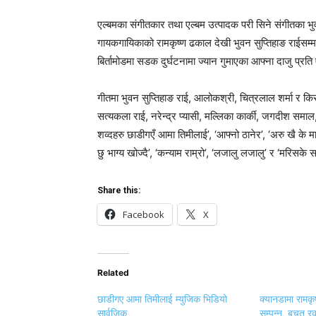
एल्बमका संगीतकार तथा एल्बम उत्पादक परी सिने संगीतका भु
गायकगायिकाको रामकृष्ण ढकाल देखी भुवन सुप्तिहाङ राईसम्
बिर्तामोडमा सडक दुर्घटनामा ज्यान गुमाएका आफ्ना दाजु प्रति
गीतमा भुवन सुप्तिहाङ राई, आलोकश्री, चित्रलाल शर्मा र 
सत्यकला राई, नरेन्द्र प्यासी, मल्लिका कार्की, जगदीश समाल
शव्दहरु छाडीगएँ आमा तिमीलाई’, ‘आफ्नो ठानेर’, ‘अरु खै के मागुँ
छु भाग्य खोज्दै’, ‘कन्याम राम्रो’, ‘लजालु लजालु’ र ‘मरिसक
Share this:
Facebook
X
Related
छाडीगए आमा तिमीलाई म्युजिक भिडियो
क्यानडामा रामकृ
सार्वजिक
सम्पन्न, बचत 