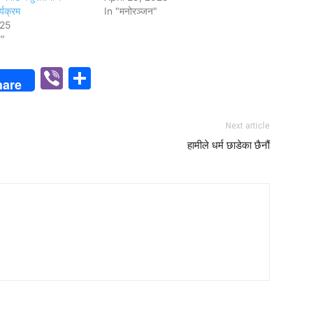
र्यक्रम
In "मनोरञ्जन"
025
य"
p
n
Viber
Share
hare
Next article
हामीले धर्म छाडेका छैनौं