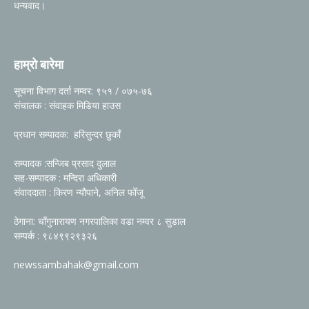
धन्यवाद।
हाम्रो बारेमा
सूचना विभाग दर्ता नम्वर: ९५१ / ०७५-७६
संचालक : संवाहक मिडिया हाउस
प्रधान सम्पादक: हरिसुन्दर छुकाँ
सम्पादक :सन्जिब प्रसाद दुलाल
सह-सम्पादक : मन्दिरा अधिकारी
संवाददाता : किरण न्यौपाने, अनिल फोँजू
ठेगाना: चाँगुनारायण नगरपालिका वडा नम्वर ८ सुडाल
सम्पर्क : ९८४९९२९३२६
newssambahak@gmail.com