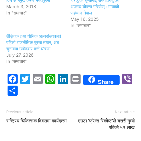
दिने अभिमुखीकरण भक्तपुरमा
विरुद्धको घृणालाई राज्यविरुद्धको
March 3, 2018
अपराध घोषणा गरियोस् : मायाको
In "समाचार"
पहिचान नेपाल
May 16, 2025
In "समाचार"
लैङ्गिक तथा यौनिक अल्पसंख्यकको
पहिलो राजनीतिक पुस्ता तयार, अब
चुनावमा उम्मेदवार बन्ने घोषणा
July 27, 2026
In "समाचार"
Facebook
Twitter
Email
WhatsApp
LinkedIn
Print
V
Share
Share
Previous article
Next article
राष्ट्रिय चिकित्सक दिवसमा कार्यक्रम
एउटा ‘फ्रेन्ड रिक्वेष्ट’ले यसरी गुम्यो
पविको ५१ लाख