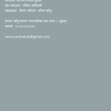
सम्पादक :सन्जिब प्रसाद दुलाल
सह-सम्पादक : मन्दिरा अधिकारी
संवाददाता : किरण न्यौपाने, अनिल फोँजू
ठेगाना: चाँगुनारायण नगरपालिका वडा नम्वर ८ सुडाल
सम्पर्क : ९८४९९२९३२६
newssambahak@gmail.com