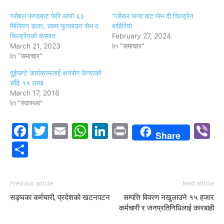
ग्लोबल फण्डबाट फेरि आयो ६३
‘ग्लोबल फन्ड’बाट सेभ दी चिल्ड्रेन
मिलियन डलर, रकम फुत्काउन सेभ द
बाहिरियो
चिल्ड्रेनको कसरत
February 27, 2024
March 21, 2023
In "समाचार"
In "समाचार"
दुईघण्टे कार्यक्रमलाई क्षयरोग केन्द्रको
साँढे १५ लाख
March 17, 2018
In "स्वास्थ्य"
Facebook
Twitter
Email
WhatsApp
LinkedIn
Print
V
Share
Share
Previous article
Next article
सङ्घका कर्मचारी, प्रदेशको खटनपटन
सम्पत्ति विवरण नखुलाउने १५ हजार
कर्मचारी र जनप्रतिनिधिलाई कारबाही