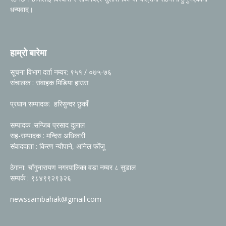
धन्यवाद।
हाम्रो बारेमा
सूचना विभाग दर्ता नम्वर: ९५१ / ०७५-७६
संचालक : संवाहक मिडिया हाउस
प्रधान सम्पादक: हरिसुन्दर छुकाँ
सम्पादक :सन्जिब प्रसाद दुलाल
सह-सम्पादक : मन्दिरा अधिकारी
संवाददाता : किरण न्यौपाने, अनिल फोँजू
ठेगाना: चाँगुनारायण नगरपालिका वडा नम्वर ८ सुडाल
सम्पर्क : ९८४९९२९३२६
newssambahak@gmail.com