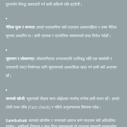
दुरुपयोग विरुद्ध खबरदारी गर्न हामी कहिल्यै पछि हट्दैनौं।
नैतिक मूल्य र मान्यता:
हाम्रो पत्रकारिता सधैं पत्रकार आचारसंहिता र उच्च नैतिक
मूल्यमा आधारित छ। हामी भ्रामक र प्रायोजित समाचारको कडा विरोध गर्दछौं।
सुशासन र लोकतन्त्र:
लोकतान्त्रिक अभ्यासप्रति प्रतिबद्ध रहँदै एक समावेशी र
उत्तरदायी राष्ट्र निर्माणका लागि सुशासनको आधारशिला खडा गर्न हामी सधैं अग्रसर
छौं।
सत्यको खोजी:
सूचनाको भीडमा सत्य ओझेलमा नपरोस् भन्नेमा हामी सजग छौं। हाम्रो
टोली तथ्य जाँच (Fact-check) र गहिरो अनुसन्धानमा विश्वास गर्दछ।
Sambahak
सत्यको खोजीमा र जनताको आवाज बन्ने यात्रामा सधैं अविचलित
रहनेछ। हामीलाई विश्वास र साथ दिएर सुशासनको यो यात्रामा सहभागी हुनुभएकोमा