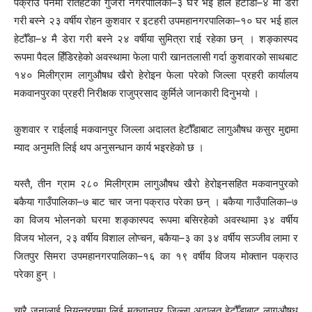
पक्राउ पर्नेमा रौतहटको गुजरा नगरपालिका–३ घर भई हाल हेटौँडा–४ मा डेरा
गरी बस्ने २३ वर्षीय रोहन कुशवार र इटहरी उपमहानगरपालिका–१० घर भई हाल
हेटौँडा–४ मै डेरा गरी बस्ने २४ वर्षीया सुमित्रा राई रहेका छन् । शङ्कास्पद
रूपमा पैदल हिँडिरहेको अवस्थामा फेला पारी खानतलासी गर्दा कुशवारको साथबाट
१४० मिलीग्राम लागुऔषध खैरो हेरोइन फेला परेको जिल्ला प्रहरी कार्यालय
मकवानपुरका प्रहरी निरीक्षक राजुप्रसाद कुर्मिले जानकारी दिनुभयो ।
कुशवार र राईलाई मकवानपुर जिल्ला अदालत हेटौँडाबाट लागुऔषध कसुर मुद्दामा
म्याद अनुमति लिई थप अनुसन्धान कार्य भइरहेको छ ।
यस्तै, तीन ग्राम २८० मिलीग्राम लागुऔषध खैरो हेरोइनसहित मकवानपुरको
बकैया गाउँपालिका–७ बाट चार जना पक्राउ परेका छन् । बकैया गाउँपालिका–७
का विजय भोलनको घरमा शङ्कास्पद रूपमा बसिरहेको अवस्थामा ३४ वर्षीय
विजय भोलन, २३ वर्षीय विशाल लोप्चन, बकैया–३ का ३४ वर्षीय सञ्जीव लामा र
जितपुर सिमरा उपमहानगरपालिका–१६ का १९ वर्षीय विजय मोक्तान पक्राउ
परेका हुन् ।
चारै जनालाई नियन्त्रणमा लिई मकवानपुर जिल्ला अदालत हेटौँडाबाट लागुऔषध