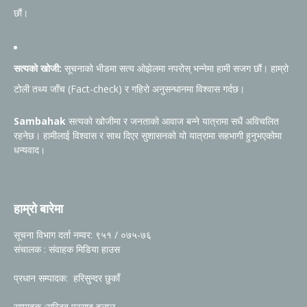
छौं।
सत्यको खोजी:
सूचनाको भीडमा सत्य ओझेलमा नपरोस् भन्नेमा हामी सजग छौं। हाम्रो
टोली तथ्य जाँच (Fact-check) र गहिरो अनुसन्धानमा विश्वास गर्दछ।
Sambahak
सत्यको खोजीमा र जनताको आवाज बन्ने यात्रामा सधैं अविचलित
रहनेछ। हामीलाई विश्वास र साथ दिएर सुशासनको यो यात्रामा सहभागी हुनुभएकोमा
धन्यवाद।
हाम्रो बारेमा
सूचना विभाग दर्ता नम्वर: ९५१ / ०७५-७६
संचालक : संवाहक मिडिया हाउस
प्रधान सम्पादक: हरिसुन्दर छुकाँ
सम्पादक :सन्जिब प्रसाद दुलाल