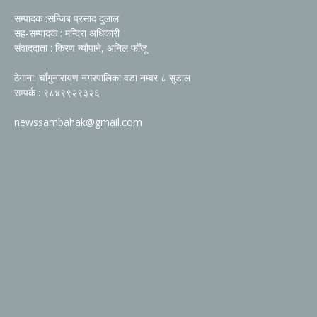
सम्पादक :सन्जिब प्रसाद दुलाल
सह-सम्पादक : मन्दिरा अधिकारी
संवाददाता : किरण न्यौपाने, अनिल फोँजू
ठेगाना: चाँगुनारायण नगरपालिका वडा नम्वर ८ सुडाल
सम्पर्क : ९८४९९२९३२६
newssambahak@gmail.com