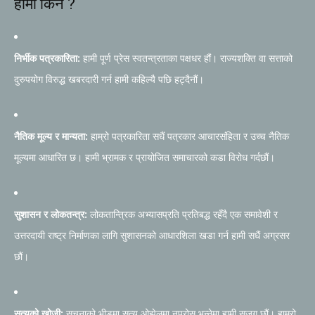
हामी किन ?
निर्भीक पत्रकारिता:
हामी पूर्ण प्रेस स्वतन्त्रताका पक्षधर हौं। राज्यशक्ति वा सत्ताको
दुरुपयोग विरुद्ध खबरदारी गर्न हामी कहिल्यै पछि हट्दैनौं।
नैतिक मूल्य र मान्यता:
हाम्रो पत्रकारिता सधैं पत्रकार आचारसंहिता र उच्च नैतिक
मूल्यमा आधारित छ। हामी भ्रामक र प्रायोजित समाचारको कडा विरोध गर्दछौं।
सुशासन र लोकतन्त्र:
लोकतान्त्रिक अभ्यासप्रति प्रतिबद्ध रहँदै एक समावेशी र
उत्तरदायी राष्ट्र निर्माणका लागि सुशासनको आधारशिला खडा गर्न हामी सधैं अग्रसर
छौं।
सत्यको खोजी:
सूचनाको भीडमा सत्य ओझेलमा नपरोस् भन्नेमा हामी सजग छौं। हाम्रो