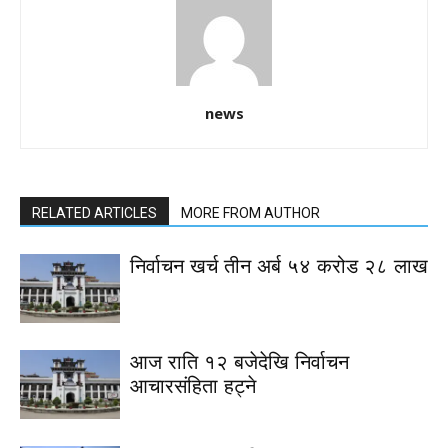
news
RELATED ARTICLES
MORE FROM AUTHOR
निर्वाचन खर्च तीन अर्ब ५४ करोड २८ लाख
आज राति १२ बजेदेखि निर्वाचन
आचारसंहिता हट्ने