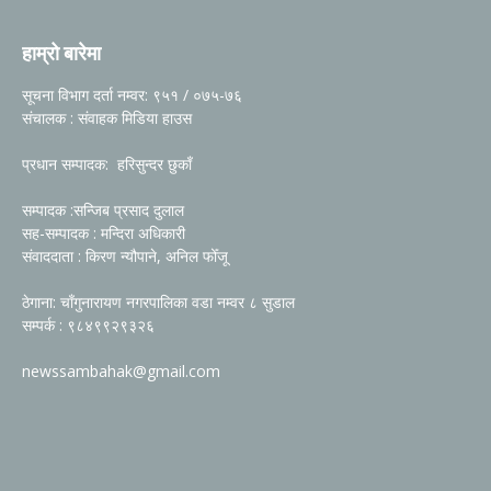
हाम्रो बारेमा
सूचना विभाग दर्ता नम्वर: ९५१ / ०७५-७६
संचालक : संवाहक मिडिया हाउस
प्रधान सम्पादक: हरिसुन्दर छुकाँ
सम्पादक :सन्जिब प्रसाद दुलाल
सह-सम्पादक : मन्दिरा अधिकारी
संवाददाता : किरण न्यौपाने, अनिल फोँजू
ठेगाना: चाँगुनारायण नगरपालिका वडा नम्वर ८ सुडाल
सम्पर्क : ९८४९९२९३२६
newssambahak@gmail.com