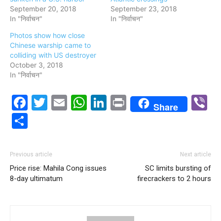
September 20, 2018
September 23, 2018
In "निर्वाचन"
In "निर्वाचन"
Photos show how close
Chinese warship came to
colliding with US destroyer
October 3, 2018
In "निर्वाचन"
Facebook
Twitter
Email
WhatsApp
LinkedIn
Print
V
Share
Share
Previous article
Next article
Price rise: Mahila Cong issues
SC limits bursting of
8-day ultimatum
firecrackers to 2 hours