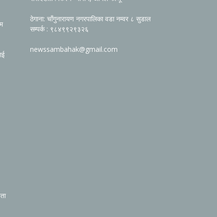
ठेगाना: चाँगुनारायण नगरपालिका वडा नम्वर ८ सुडाल
रम
सम्पर्क : ९८४९९२९३२६
newssambahak@gmail.com
ाई
िता