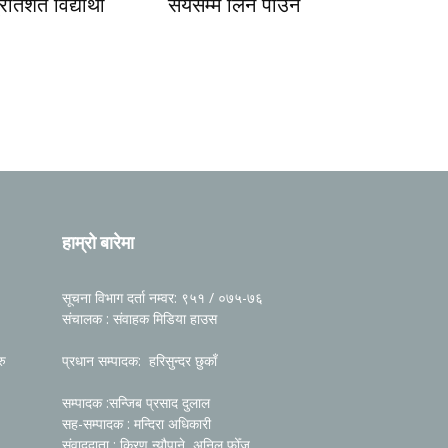
तिशत विद्यार्थी
सयसम्म लिन पाउने
हाम्रो बारेमा
सूचना विभाग दर्ता नम्वर: ९५१ / ०७५-७६
संचालक : संवाहक मिडिया हाउस
रु
प्रधान सम्पादक: हरिसुन्दर छुकाँ
सम्पादक :सन्जिब प्रसाद दुलाल
सह-सम्पादक : मन्दिरा अधिकारी
संवाददाता : किरण न्यौपाने, अनिल फोँजू