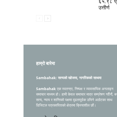
६५.९८ प्र
उत्तीर्ण
हाम्रो बारेमा
Sambahak: सत्यको खोजमा, नागरिकको साथमा
Sambahak
एक स्वतन्त्र, निष्पक्ष र व्यावसायिक अनलाइन
समाचार माध्यम हो। हामी केवल समाचार मात्र सम्प्रेषण गर्दैनौं, ब
सत्य, न्याय र शान्तिको पक्षमा दृढतापूर्वक उभिने अठोटका साथ
डिजिटल पत्रकारिताको क्षेत्रमा क्रियाशील छौं।