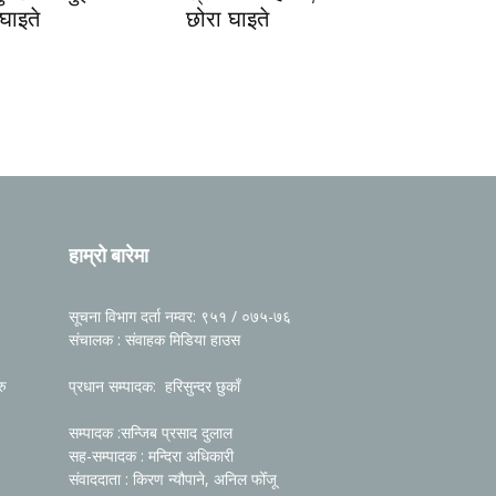
 घाइते
छोरा घाइते
हाम्रो बारेमा
सूचना विभाग दर्ता नम्वर: ९५१ / ०७५-७६
संचालक : संवाहक मिडिया हाउस
रु
प्रधान सम्पादक: हरिसुन्दर छुकाँ
सम्पादक :सन्जिब प्रसाद दुलाल
सह-सम्पादक : मन्दिरा अधिकारी
संवाददाता : किरण न्यौपाने, अनिल फोँजू