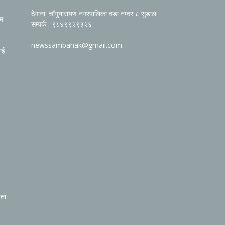
ठेगाना: चाँगुनारायण नगरपालिका वडा नम्वर ८ सुडाल
रम
सम्पर्क : ९८४९९२९३२६
newssambahak@gmail.com
ाई
िता