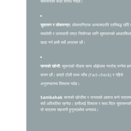
समाचारको कडा विरोध गर्दछौं।
सुशासन र लोकतन्त्र:
लोकतान्त्रिक अभ्यासप्रति प्रतिबद्ध रहँदै
समावेशी र उत्तरदायी राष्ट्र निर्माणका लागि सुशासनको आधारशिल
खडा गर्न हामी सधैं अग्रसर छौं।
सत्यको खोजी:
सूचनाको भीडमा सत्य ओझेलमा नपरोस् भन्नेमा हा
सजग छौं। हाम्रो टोली तथ्य जाँच (Fact-check) र गहिरो
अनुसन्धानमा विश्वास गर्दछ।
Sambahak
सत्यको खोजीमा र जनताको आवाज बन्ने यात्राम
सधैं अविचलित रहनेछ। हामीलाई विश्वास र साथ दिएर सुशासनक
यो यात्रामा सहभागी हुनुभएकोमा धन्यवाद।