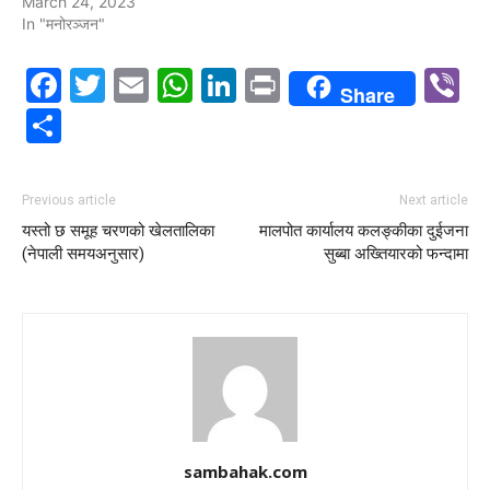
March 24, 2023
In "मनोरञ्जन"
Facebook
Twitter
Email
WhatsApp
LinkedIn
Print
V
Share
Share
Previous article
Next article
यस्तो छ समूह चरणको खेलतालिका
मालपोत कार्यालय कलङ्कीका दुईजना
(नेपाली समयअनुसार)
सुब्बा अख्तियारको फन्दामा
sambahak.com