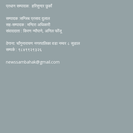
प्रधान सम्पादक: हरिसुन्दर छुकाँ
सम्पादक :सन्जिब प्रसाद दुलाल
सह-सम्पादक : मन्दिरा अधिकारी
संवाददाता : किरण न्यौपाने, अनिल फोँजू
ठेगाना: चाँगुनारायण नगरपालिका वडा नम्वर ८ सुडाल
सम्पर्क : ९८४९९२९३२६
newssambahak@gmail.com