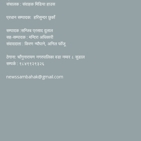
संचालक : संवाहक मिडिया हाउस
प्रधान सम्पादक: हरिसुन्दर छुकाँ
सम्पादक :सन्जिब प्रसाद दुलाल
सह-सम्पादक : मन्दिरा अधिकारी
संवाददाता : किरण न्यौपाने, अनिल फोँजू
ठेगाना: चाँगुनारायण नगरपालिका वडा नम्वर ८ सुडाल
सम्पर्क : ९८४९९२९३२६
newssambahak@gmail.com