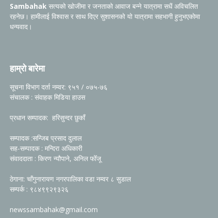
Sambahak
सत्यको खोजीमा र जनताको आवाज बन्ने यात्रामा सधैं अविचलित
रहनेछ। हामीलाई विश्वास र साथ दिएर सुशासनको यो यात्रामा सहभागी हुनुभएकोमा
धन्यवाद।
हाम्रो बारेमा
सूचना विभाग दर्ता नम्वर: ९५१ / ०७५-७६
संचालक : संवाहक मिडिया हाउस
प्रधान सम्पादक: हरिसुन्दर छुकाँ
सम्पादक :सन्जिब प्रसाद दुलाल
सह-सम्पादक : मन्दिरा अधिकारी
संवाददाता : किरण न्यौपाने, अनिल फोँजू
ठेगाना: चाँगुनारायण नगरपालिका वडा नम्वर ८ सुडाल
सम्पर्क : ९८४९९२९३२६
newssambahak@gmail.com